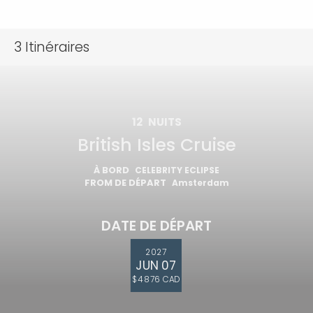
3
Itinéraires
12
NUITS
British Isles Cruise
À BORD
CELEBRITY ECLIPSE
FROM DE DÉPART
Amsterdam
DATE DE DÉPART
2027
JUN 07
$4 876 CAD