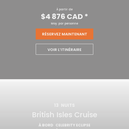
À partir de
$4 876 CAD
*
Moy. par personne
RÉSERVEZ MAINTENANT
VOIR L’ITINÉRAIRE
13
NUITS
British Isles Cruise
À BORD
CELEBRITY ECLIPSE