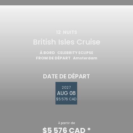
12
NUITS
British Isles Cruise
À BORD
CELEBRITY ECLIPSE
FROM DE DÉPART
Amsterdam
DATE DE DÉPART
2027
AUG 08
$5 576 CAD
À partir de
$5 576 CAD
*