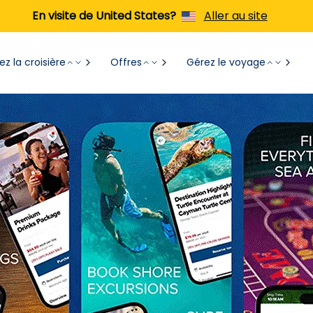
En visite de United States?
Aller au site
z la croisière
Offres
Gérez le voyage