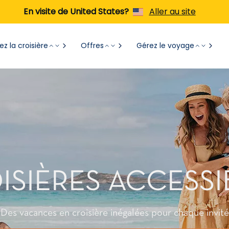
En visite de United States?
Aller au site
z la croisière
Offres
Gérez le voyage
ISIÈRES ACCESSI
Des vacances en croisière inégalées pour chaque invité