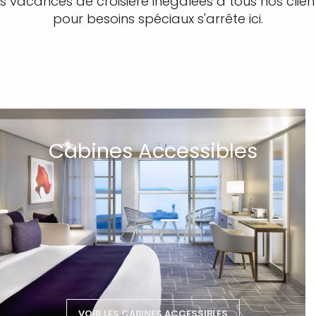
es vacances de croisière inégalées à tous nos clien
pour besoins spéciaux s'arrête ici.
Cabines Accessibles
VOIR LES CABINES ACCESSIBLES