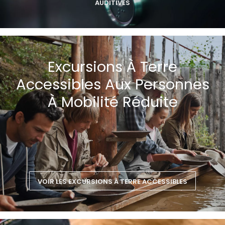
AUDITIVES
Excursions À Terre
Accessibles Aux Personnes
À Mobilité Réduite
VOIR LES EXCURSIONS À TERRE ACCESSIBLES