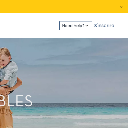
S'inscrire
Need help?
BLES