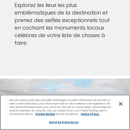
Explorez les lieux les plus
emblématiques de la destination et
prenez des selfies exceptionnels tout
en cochant les monuments locaux
célèbres de votre liste de choses à
faire.
We use cookies, pixel tags and other technologies to collect information you provide as
well as information about your interactions with our site to enhance user experience. We
also share information about your use of our site with our social media, advertising and
analytics partners. By using this site, you consent to our use of these tracking tools in
accordance with our
Privacy Notice
and you accept our
Terms of Use.
Manage Preferences