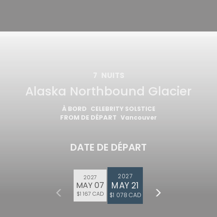
7
NUITS
Alaska Northbound Glacier
À BORD
CELEBRITY SOLSTICE
FROM DE DÉPART
Vancouver
DATE DE DÉPART
2027
2027
MAY 21
MAY 07
$1 167 CAD
$1 078 CAD