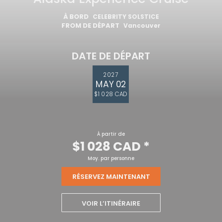
À BORD
CELEBRITY SOLSTICE
FROM DE DÉPART
Vancouver
DATE DE DÉPART
2027
MAY 02
$1 028 CAD
À partir de
$1 028 CAD
*
Moy. par personne
RÉSERVEZ MAINTENANT
VOIR L’ITINÉRAIRE