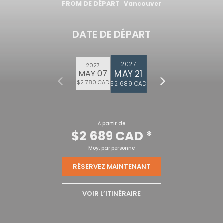
FROM DE DÉPART
Vancouver
DATE DE DÉPART
2027
2027
MAY 21
MAY 07
$2 780 CAD
$2 689 CAD
À partir de
$2 689 CAD
*
Moy. par personne
RÉSERVEZ MAINTENANT
VOIR L’ITINÉRAIRE