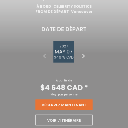
À BORD
CELEBRITY SOLSTICE
FROM DE DÉPART
Vancouver
DATE DE DÉPART
2027
MAY 07
$4 648 CAD
À partir de
$4 648 CAD
*
Moy. par personne
RÉSERVEZ MAINTENANT
VOIR L’ITINÉRAIRE