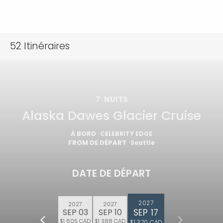
52
Itinéraires
7
NUITS
Alaska Dawes Glacier Cruise
À BORD
CELEBRITY EDGE
FROM DE DÉPART
Seattle
DATE DE DÉPART
2027
2027
2027
SEP 17
SEP 03
SEP 10
$1 605 CAD
$1 388 CAD
$1 370 CAD