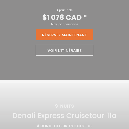
À partir de
$1 078 CAD
*
Moy. par personne
RÉSERVEZ MAINTENANT
VOIR L’ITINÉRAIRE
9
NUITS
Denali Express Cruisetour 11a
À BORD
CELEBRITY SOLSTICE