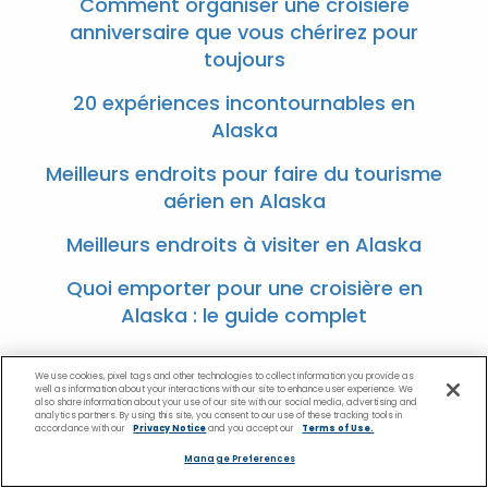
Comment organiser une croisière
anniversaire que vous chérirez pour
toujours
20 expériences incontournables en
Alaska
Meilleurs endroits pour faire du tourisme
aérien en Alaska
Meilleurs endroits à visiter en Alaska
Quoi emporter pour une croisière en
Alaska : le guide complet
We use cookies, pixel tags and other technologies to collect information you provide as
well as information about your interactions with our site to enhance user experience. We
also share information about your use of our site with our social media, advertising and
analytics partners. By using this site, you consent to our use of these tracking tools in
accordance with our
Privacy Notice
and you accept our
Terms of Use.
Manage Preferences
*Veuillez consulter tous les Termes et