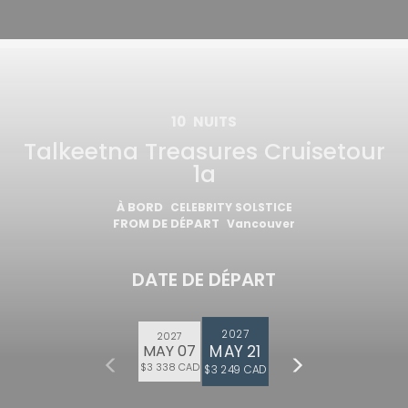
10
NUITS
Talkeetna Treasures Cruisetour
1a
À BORD
CELEBRITY SOLSTICE
FROM DE DÉPART
Vancouver
DATE DE DÉPART
2027
2027
MAY 21
MAY 07
$3 338 CAD
$3 249 CAD