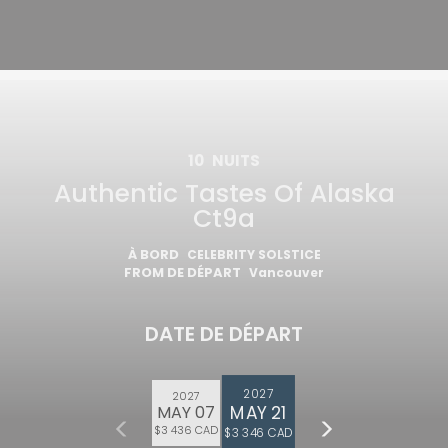
10
NUITS
Authentic Tastes Of Alaska
Ct9a
À BORD
CELEBRITY SOLSTICE
FROM DE DÉPART
Vancouver
DATE DE DÉPART
2027
2027
MAY 21
MAY 07
$3 436 CAD
$3 346 CAD