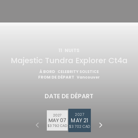
11
NUITS
Majestic Tundra Explorer Ct4a
À BORD
CELEBRITY SOLSTICE
FROM DE DÉPART
Vancouver
DATE DE DÉPART
2027
2027
MAY 21
MAY 07
$3 792 CAD
$3 702 CAD