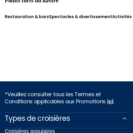
Points forts du navire
Restauration & bars
Spectacles & divertissement
Activités
*Veuillez consulter tous les Termes et
Conditions applicables aux Promotions
ici
.
Types de croisières
Croisières populaires