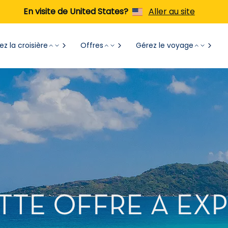
En visite de United States?
Aller au site
z la croisière
Offres
Gérez le voyage
TTE OFFRE A EXP