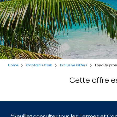
Home
Captain’s Club
Exclusive Offers
Loyalty pro
Cette offre e
*Veuillez consulter tous les Termes et C