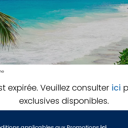
mo
st expirée. Veuillez consulter
ici
p
exclusives disponibles.
onditions applicables aux Promotions
ici
.