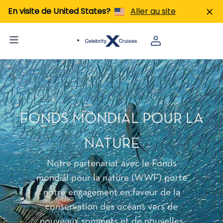
En visite de United States?
Aller au site
FONDS MONDIAL POUR LA
NATURE
Notre partenariat avec le Fonds
mondial pour la nature (WWF) porte
notre engagement en faveur de la
conservation des océans vers de
nouveaux sommets et de nouvelles