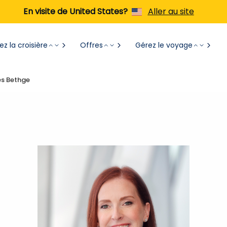
En visite de United States?
Aller au site
z la croisière
Offres
Gérez le voyage
s Bethge