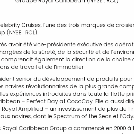
Groupe Royal Caribbean (NYSE : RCL)
lebrity Cruises, l’une des trois marques de crois
 (NYSE : RCL).
 après avoir été vice-présidente exécutive des opér
gées de la sûreté, de la sécurité et de l’environ
comprenait également la direction de la chaîne 
ons de travail et de l’immobilier.
sident senior du développement de produits pour R
s navires révolutionnaires de la plus grande comp
elles expériences introduites dans toute la flotte pr
ribbean – Perfect Day at CocoCay. Elle a aussi dir
al Amplified – un investissement de plus de 1 mil
aux navires, dont le Spectrum of the Seas et l’Ody
c Royal Caribbean Group a commencé en 2000 à l