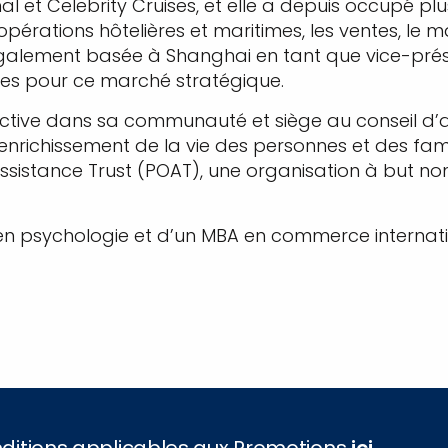
al et Celebrity Cruises, et elle a depuis occupé pl
rations hôtelières et maritimes, les ventes, le mar
tait également basée à Shanghai en tant que vice
les pour ce marché stratégique.
active dans sa communauté et siège au conseil d’a
l’enrichissement de la vie des personnes et des fa
 Assistance Trust (POAT), une organisation à but non l
 en psychologie et d’un MBA en commerce internatio
onditions applicables aux Promotions
ici
.