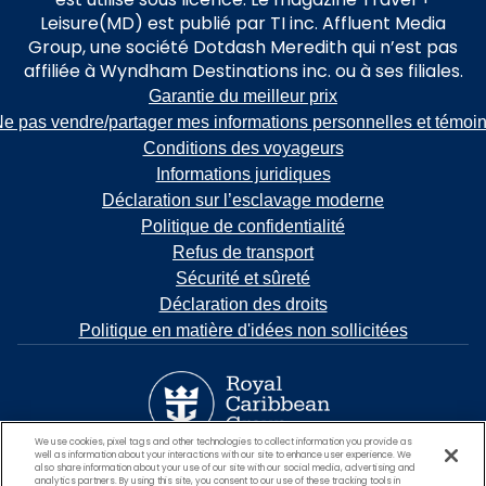
Leisure(MD) est publié par TI inc. Affluent Media
Group, une société Dotdash Meredith qui n’est pas
affiliée à Wyndham Destinations inc. ou à ses filiales.
Garantie du meilleur prix
e pas vendre/partager mes informations personnelles et témoi
Conditions des voyageurs
Informations juridiques
Déclaration sur l’esclavage moderne
Politique de confidentialité
Refus de transport
Sécurité et sûreté
Déclaration des droits
Politique en matière d'idées non sollicitées
We use cookies, pixel tags and other technologies to collect information you provide as
well as information about your interactions with our site to enhance user experience. We
also share information about your use of our site with our social media, advertising and
analytics partners. By using this site, you consent to our use of these tracking tools in