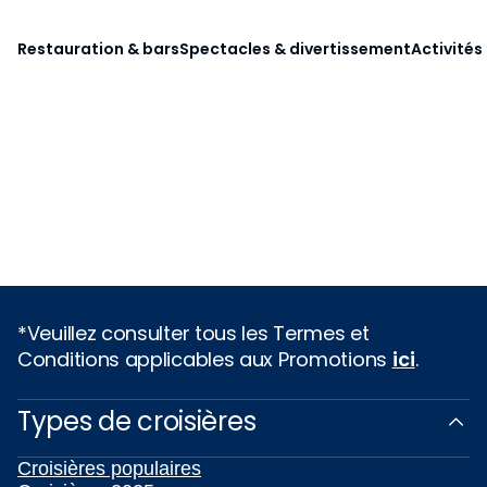
Restauration & bars
Spectacles & divertissement
Activités
*Veuillez consulter tous les Termes et
Conditions applicables aux Promotions
ici
.
Types de croisières
Croisières populaires