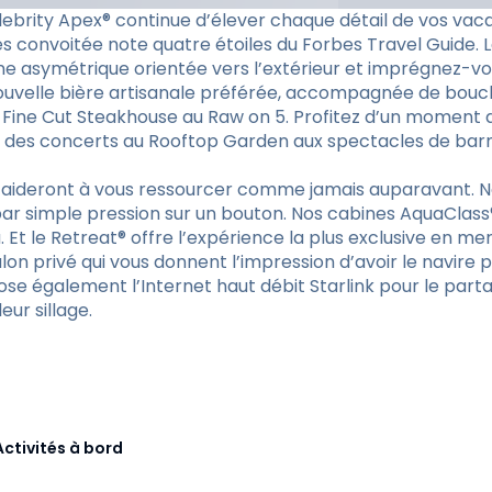
elebrity Apex® continue d’élever chaque détail de vos vac
rès convoitée note quatre étoiles du Forbes Travel Guide.
ne asymétrique orientée vers l’extérieur et imprégnez-vo
ouvelle bière artisanale préférée, accompagnée de bouché
 Fine Cut Steakhouse au Raw on 5. Profitez d’un moment 
, des concerts au Rooftop Garden aux spectacles de barma
 aideront à vous ressourcer comme jamais auparavant. No
ar simple pression sur un bouton. Nos cabines AquaClass®
. Et le Retreat® offre l’expérience la plus exclusive en m
lon privé qui vous donnent l’impression d’avoir le navire p
se également l’Internet haut débit Starlink pour le parta
eur sillage.
Activités à bord