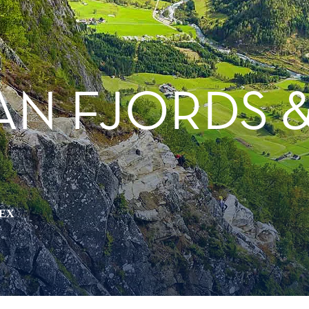
N FJORDS &
PEX