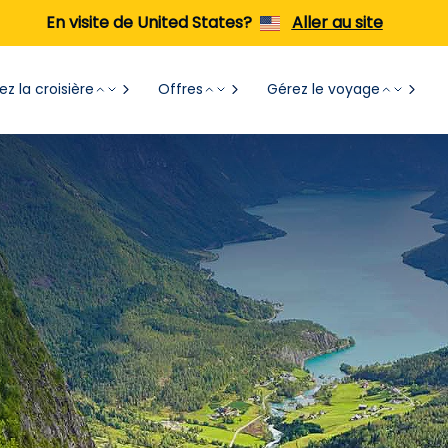
En visite de United States?
Aller au site
z la croisière
Offres
Gérez le voyage