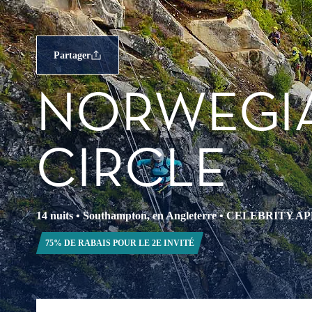
Partager
NORWEGIA
CIRCLE
14 nuits
•
Southampton, en Angleterre
•
CELEBRITY A
75% DE RABAIS POUR LE 2E INVITÉ