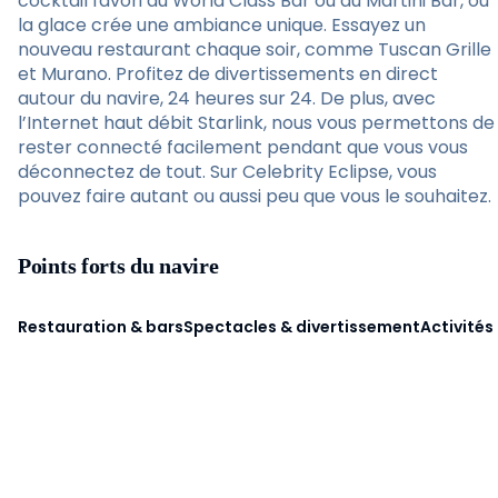
cocktail favori au World Class Bar ou au Martini Bar, où
la glace crée une ambiance unique. Essayez un
nouveau restaurant chaque soir, comme Tuscan Grille
et Murano. Profitez de divertissements en direct
autour du navire, 24 heures sur 24. De plus, avec
l’Internet haut débit Starlink, nous vous permettons de
rester connecté facilement pendant que vous vous
déconnectez de tout. Sur Celebrity Eclipse, vous
pouvez faire autant ou aussi peu que vous le souhaitez.
Points forts du navire
Restauration & bars
Spectacles & divertissement
Activités