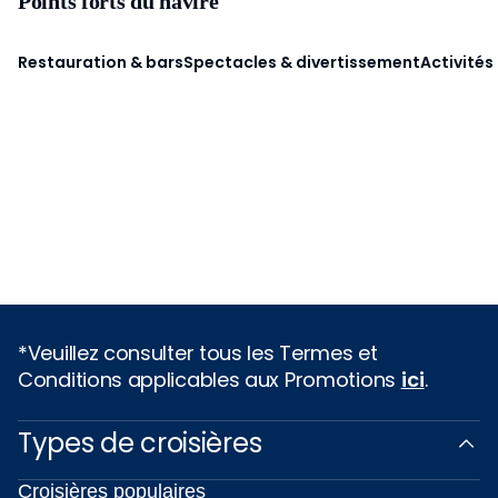
Points forts du navire
Restauration & bars
Spectacles & divertissement
Activités
*Veuillez consulter tous les Termes et
Conditions applicables aux Promotions
ici
.
Types de croisières
Croisières populaires