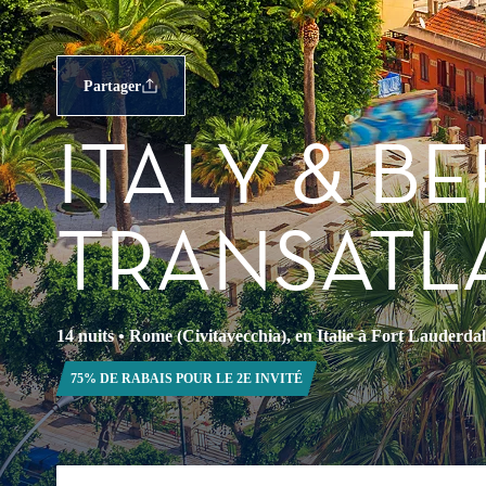
Partager
ITALY & B
TRANSATL
14 nuits
•
Rome (Civitavecchia), en Italie à Fort Lauderdal
75% DE RABAIS POUR LE 2E INVITÉ