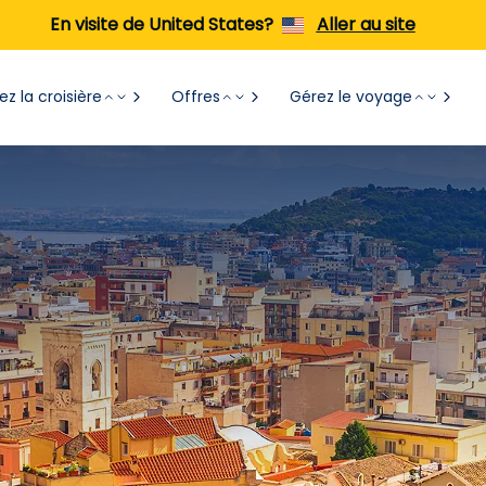
En visite de United States?
Aller au site
z la croisière
Offres
Gérez le voyage