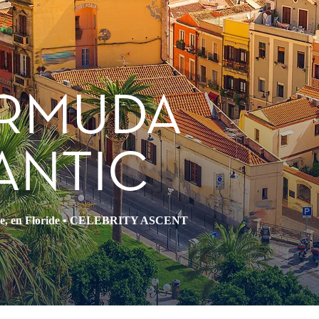
ERMUDA
ANTIC
e, en Floride
•
CELEBRITY ASCENT