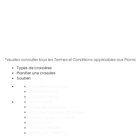
*Veuillez consulter tous les Termes et Conditions applicables aux Prom
Types de croisières
Planifier une croisière
Soutien
Croisières populaires
Croisières 2025
Croisières 2026
Accessibilité
Offres de croisières
Formules tarifaires de croisière
Assurance pour croisière
Financement
Vols par Celebrity
Hôtels par Celebrity