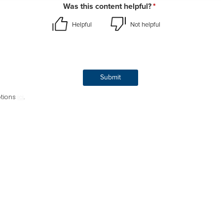
otions
ici
.