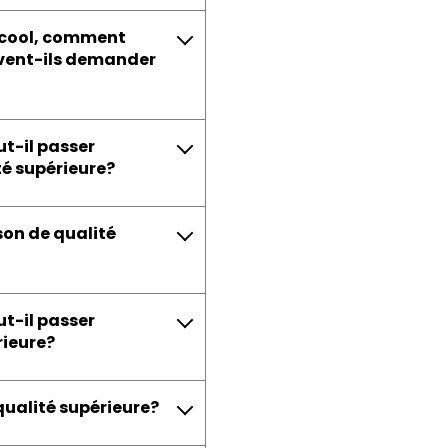
alcool, comment
euvent-ils demander
ut-il passer
té supérieure?
sson de qualité
ut-il passer
rieure?
 qualité supérieure?