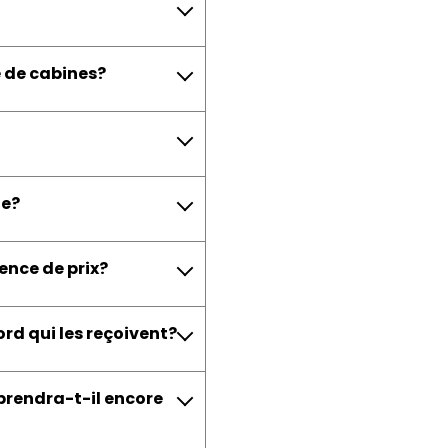
e de cabines?
ge?
rence de prix?
ord qui les reçoivent?
mprendra-t-il encore