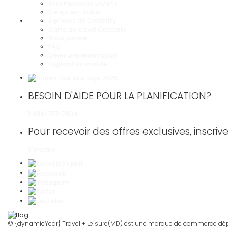
Récompenses Loyalty
Ce qui est inclus
À propos de Celebrity
Carte de crédit Celebrity
Nous joindre
FAQ
Gérer une réservation
Application mobile
BESOIN D'AIDE POUR LA PLANIFICATION?
1-888-751-7804
Pour recevoir des offres exclusives, inscriv
S'inscrire
© {dynamicYear} Travel + Leisure(MD) est une marque de commerce déposée