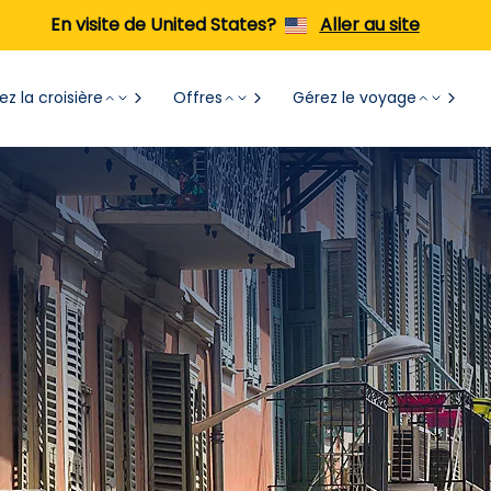
En visite de United States?
Aller au site
z la croisière
Offres
Gérez le voyage