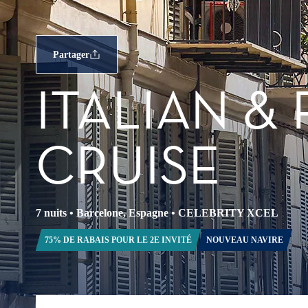
Partager
ITALIAN &
CRUISE
7 nuits
•
Barcelone, Espagne
•
CELEBRITY XCEL
75% DE RABAIS POUR LE 2E INVITÉ
NOUVEAU NAVIRE