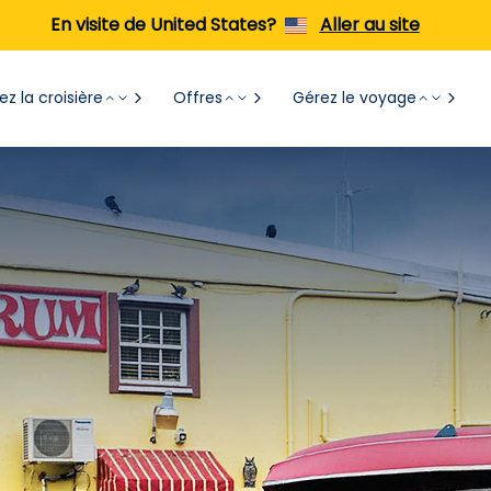
En visite de United States?
Aller au site
z la croisière
Offres
Gérez le voyage