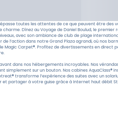
passe toutes les attentes de ce que peuvent être des vac
le charme. Dînez au Voyage de Daniel Boulud, le premier
 niveaux, avec son ambiance de club de plage international
œur de l’action dans notre Grand Plaza agrandi, où nos ba
 le Magic Carpet®. Profitez de divertissements en direct par
re.
vant dans nos hébergements incroyables. Nos vérandas in
puyant simplement sur un bouton. Nos cabines AquaClass® i
Retreat® transforme l’expérience des suites avec un solari
r et partager à votre guise grâce à Internet haut débit St