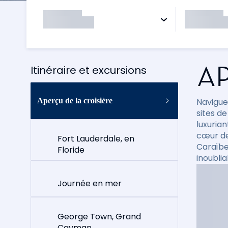
AP
Itinéraire et excursions
Aperçu de la croisière
Navigue
sites d
luxuria
cœur de
Fort Lauderdale, en
Caraïbe
Floride
inoubli
Journée en mer
George Town, Grand
Cayman