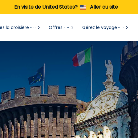
En visite de United States?
Aller au site
z la croisière
Offres
Gérez le voyage