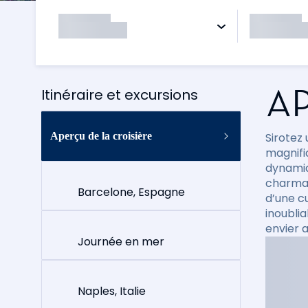
AP
Itinéraire et excursions
Aperçu de la croisière
Sirotez
magnifi
dynamiq
charman
Barcelone, Espagne
d’une c
inoubli
envier 
Journée en mer
Naples, Italie