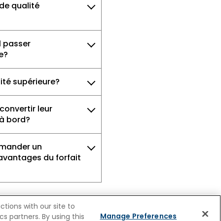
 de qualité
l passer
re?
lité supérieure?
convertir leur
 à bord?
demander un
avantages du forfait
tions with our site to
Manage Preferences
s partners. By using this