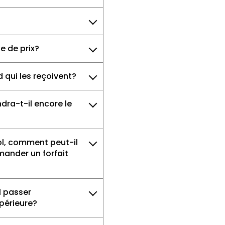
ce de prix?
 qui les reçoivent?
dra-t-il encore le
ool, comment peut-il
emander un forfait
l passer
upérieure?