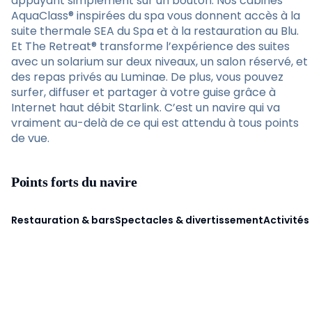
appuyant simplement sur un bouton. Nos cabines
AquaClass® inspirées du spa vous donnent accès à la
suite thermale SEA du Spa et à la restauration au Blu.
Et The Retreat® transforme l’expérience des suites
avec un solarium sur deux niveaux, un salon réservé, et
des repas privés au Luminae. De plus, vous pouvez
surfer, diffuser et partager à votre guise grâce à
Internet haut débit Starlink. C’est un navire qui va
vraiment au-delà de ce qui est attendu à tous points
de vue.
Points forts du navire
Restauration & bars
Spectacles & divertissement
Activités