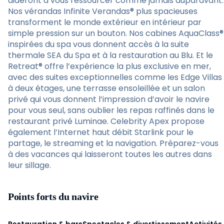
aideront à vous ressourcer comme jamais auparavant.
Nos vérandas Infinite Verandas® plus spacieuses
transforment le monde extérieur en intérieur par
simple pression sur un bouton. Nos cabines AquaClass®
inspirées du spa vous donnent accès à la suite
thermale SEA du Spa et à la restauration au Blu. Et le
Retreat® offre l’expérience la plus exclusive en mer,
avec des suites exceptionnelles comme les Edge Villas
à deux étages, une terrasse ensoleillée et un salon
privé qui vous donnent l’impression d’avoir le navire
pour vous seul, sans oublier les repas raffinés dans le
restaurant privé Luminae. Celebrity Apex propose
également l’Internet haut débit Starlink pour le
partage, le streaming et la navigation. Préparez-vous
à des vacances qui laisseront toutes les autres dans
leur sillage.
Points forts du navire
Restauration & bars
Spectacles & divertissement
Activités