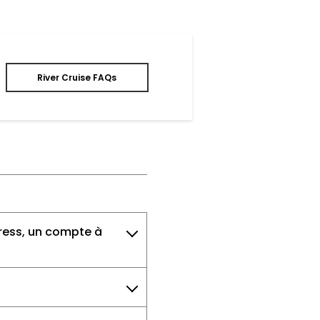
River Cruise FAQs
press, un compte à