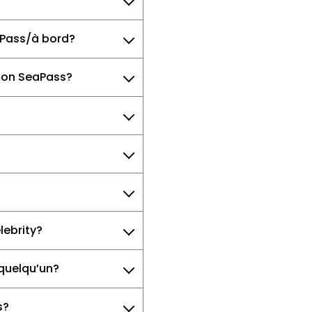
aPass/à bord?
mon SeaPass?
lebrity?
 quelqu’un?
s?