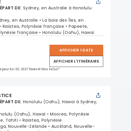
E
DÉPART DE
:
Sydney, en Australie à Honolulu
dney, en Australie
La baie des Îles, en
Raiatea, Polynésie française
Papeete,
lynésie française
Honolulu (Oahu), Hawaï
AFFICHER 1 DATE
*
AFFICHER L'ITINÉRAIRE
e pour Avr 20, 2027 Taxes et frais inclus.*
STICE
DÉPART DE
:
Honolulu (Oahu), Hawaï à Sydney,
nolulu (Oahu), Hawaï
Moorea, Polynésie
e, Tahiti
Raiatea, Polynésie
ga, Nouvelle-Zélande
Auckland, Nouvelle-