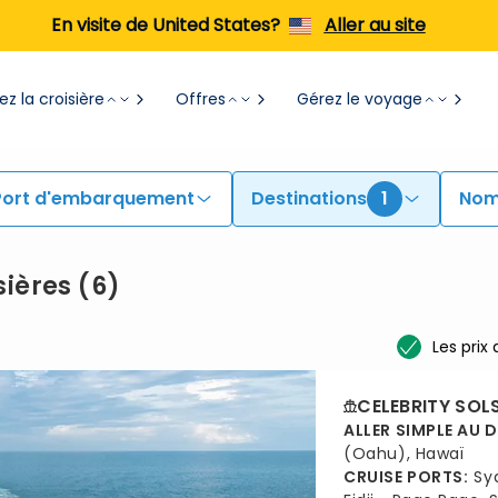
En visite de United States?
Aller au site
z la croisière
Offres
Gérez le voyage
Port d'embarquement
Destinations
1
Nom
sières
(
6
)
Les prix
CELEBRITY SOL
ALLER SIMPLE AU 
(Oahu), Hawaï
CRUISE PORTS
:
Sy