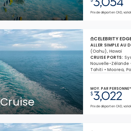
3,054
Prix de départ en CAD, valid
CELEBRITY EDG
ALLER SIMPLE AU 
(Oahu), Hawaï
CRUISE PORTS
:
Sy
Nouvelle-Zélande
Tahiti
Moorea, Po
MOY. PAR PERSONNE
3,022
$
 Cruise
Prix de départ en CAD, valid