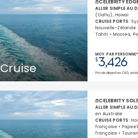
CELEBRITY EDG
ALLER SIMPLE AU 
(Oahu), Hawaï
CRUISE PORTS
:
Sy
Nouvelle-Zélande
Tahiti
Moorea, Po
MOY. PAR PERSONNE
3,426
$
 Cruise
Prix de départ en CAD, valid
CELEBRITY SOL
ALLER SIMPLE AU 
en Australie
CRUISE PORTS
:
Ho
française
Papeet
française
Tauran