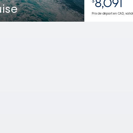
8,091
$
uise
Prix de départ en CAD, valide