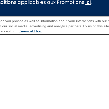
onditions applicables aux Promotions
ici
.
Croisières populaires
ion you provide as well as information about your interactions with our 
 our social media, advertising and analytics partners. By using this sit
Croisières 2026
 accept our
Terms of Use.
e
IFICATION?
Pour recevoir de