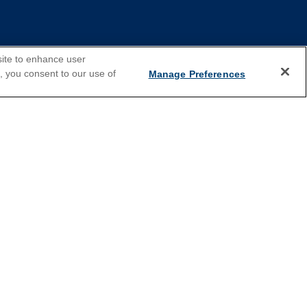
Croisières 2025
site to enhance user
e, you consent to our use of
Manage Preferences
s offres exclusives, inscrivez-vous!
S'inscrire