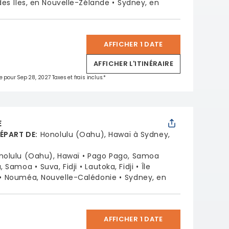
des Îles, en Nouvelle-Zélande
Sydney, en
AFFICHER 1 DATE
*
AFFICHER L'ITINÉRAIRE
e pour Sep 28, 2027 Taxes et frais inclus.*
E
DÉPART DE
:
Honolulu (Oahu), Hawaï à Sydney,
nolulu (Oahu), Hawaï
Pago Pago, Samoa
a, Samoa
Suva, Fidji
Lautoka, Fidji
Île
Nouméa, Nouvelle-Calédonie
Sydney, en
AFFICHER 1 DATE
*