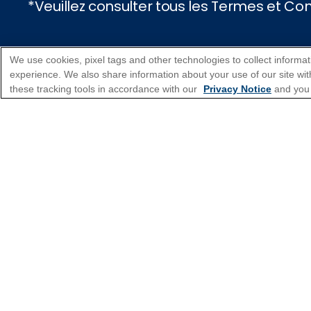
*Veuillez consulter tous les Termes et C
Types de croisières
We use cookies, pixel tags and other technologies to collect informat
experience. We also share information about your use of our site with
these tracking tools in accordance with our
Privacy Notice
and you
Planifier une croisièr
Soutien
BESOIN D'AIDE POUR LA PLAN
1-888-751-7804