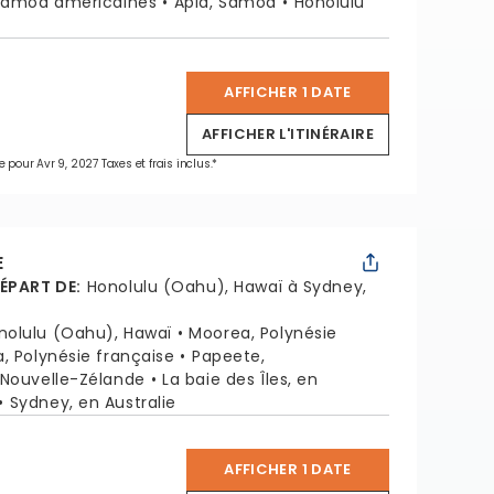
Samoa américaines
Apia, Samoa
Honolulu
AFFICHER 1 DATE
*
AFFICHER L'ITINÉRAIRE
e pour Avr 9, 2027 Taxes et frais inclus.*
E
DÉPART DE
:
Honolulu (Oahu), Hawaï à Sydney,
nolulu (Oahu), Hawaï
Moorea, Polynésie
a, Polynésie française
Papeete,
 Nouvelle-Zélande
La baie des Îles, en
Sydney, en Australie
AFFICHER 1 DATE
*