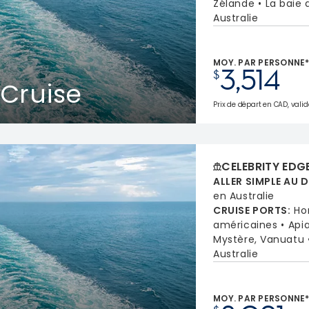
Zélande
La baie 
Australie
MOY. PAR PERSONNE
3,514
$
 Cruise
Prix de départ en CAD, valid
CELEBRITY EDG
ALLER SIMPLE AU 
en Australie
CRUISE PORTS
:
Ho
américaines
Api
Mystère, Vanuatu
Australie
MOY. PAR PERSONNE