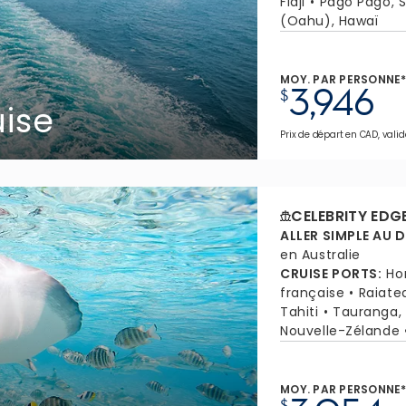
Fidji
Pago Pago, 
(Oahu), Hawaï
MOY. PAR PERSONNE
3,946
$
uise
Prix de départ en CAD, valid
CELEBRITY EDG
ALLER SIMPLE AU 
en Australie
CRUISE PORTS
:
Ho
française
Raiate
Tahiti
Tauranga,
Nouvelle-Zélande
MOY. PAR PERSONNE
$