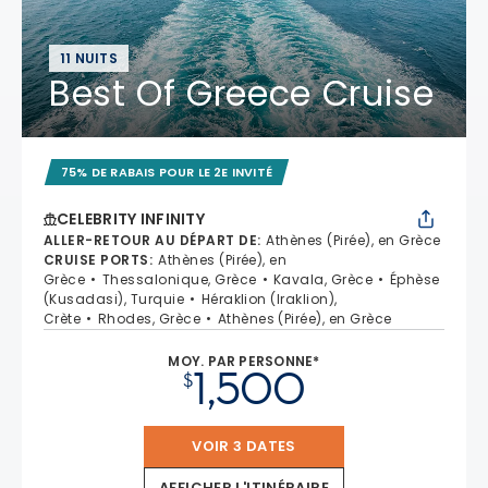
11 NUITS
Best Of Greece Cruise
75% DE RABAIS POUR LE 2E INVITÉ
CELEBRITY INFINITY
ALLER-RETOUR AU DÉPART DE
:
Athènes (Pirée), en Grèce
CRUISE PORTS
:
Athènes (Pirée), en
Grèce
Thessalonique, Grèce
Kavala, Grèce
Éphèse
(Kusadasi), Turquie
Héraklion (Iraklion),
Crète
Rhodes, Grèce
Athènes (Pirée), en Grèce
MOY. PAR PERSONNE*
1,500
$
VOIR 3 DATES
AFFICHER L'ITINÉRAIRE