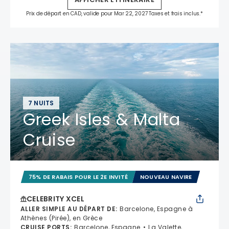
Prix de départ en CAD, valide pour Mar 22, 2027 Taxes et frais inclus.*
7 NUITS
Greek Isles & Malta
Cruise
75% DE RABAIS POUR LE 2E INVITÉ
NOUVEAU NAVIRE
CELEBRITY XCEL
ALLER SIMPLE AU DÉPART DE
:
Barcelone, Espagne à
Athènes (Pirée), en Grèce
CRUISE PORTS
:
Barcelone, Espagne
La Valette,