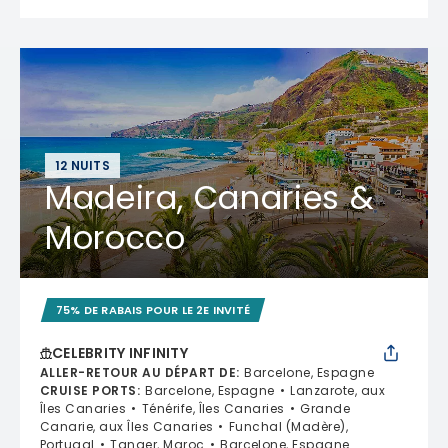
12 NUITS
Madeira, Canaries &
Morocco
75% DE RABAIS POUR LE 2E INVITÉ
CELEBRITY INFINITY
ALLER-RETOUR AU DÉPART DE
:
Barcelone, Espagne
CRUISE PORTS
:
Barcelone, Espagne
Lanzarote, aux
Îles Canaries
Ténérife, Îles Canaries
Grande
Canarie, aux Îles Canaries
Funchal (Madère),
Portugal
Tanger, Maroc
Barcelone, Espagne