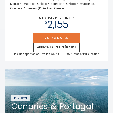
Malte
Rhodes, Grèce
Santorin, Grèce
Mykonos,
Grèce
Athènes (Pirée), en Grèce
MOY. PAR PERSONNE*
2,155
$
VOIR 3 DATES
AFFICHER L'ITINÉRAIRE
Prix de départ en CAD, valide pour Jui 19, 2027 Taxes et frais inclus.*
11 NUITS
Canaries & Portugal