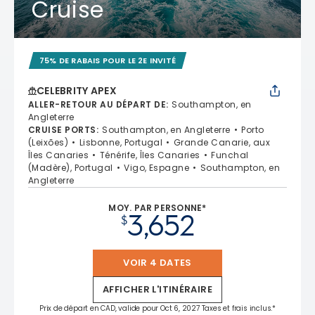
Cruise
75% DE RABAIS POUR LE 2E INVITÉ
CELEBRITY APEX
ALLER-RETOUR AU DÉPART DE
:
Southampton, en
Angleterre
CRUISE PORTS
:
Southampton, en Angleterre
Porto
(Leixões)
Lisbonne, Portugal
Grande Canarie, aux
Îles Canaries
Ténérife, Îles Canaries
Funchal
(Madère), Portugal
Vigo, Espagne
Southampton, en
Angleterre
MOY. PAR PERSONNE*
3,652
$
VOIR 4 DATES
AFFICHER L'ITINÉRAIRE
Prix de départ en CAD, valide pour Oct 6, 2027 Taxes et frais inclus.*