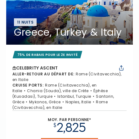
11 NUITS
Greece, Turkey & Italy
75% DE RABAIS POUR LE 2E INVITÉ
CELEBRITY ASCENT
ALLER-RETOUR AU DÉPART DE
:
Rome (Civitavecchia),
en Italie
CRUISE PORTS
:
Rome (Civitavecchia), en
Italie
Chania (Souda), ville de Crète
Éphèse
(Kusadasi), Turquie
Istanbul, Turquie
Santorin,
Grèce
Mykonos, Grèce
Naples, Italie
Rome
(Civitavecchia), en Italie
MOY. PAR PERSONNE*
2,825
$