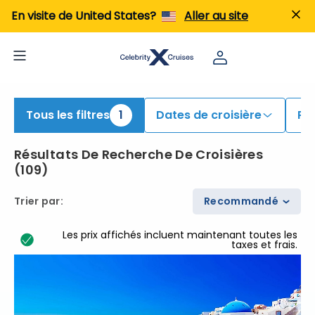
En visite de United States?
Aller au site
Tous les filtres
1
Dates de croisière
Po
Résultats De Recherche De Croisières
(
109
)
Trier par
:
Recommandé
Les prix affichés incluent maintenant toutes les
taxes et frais.