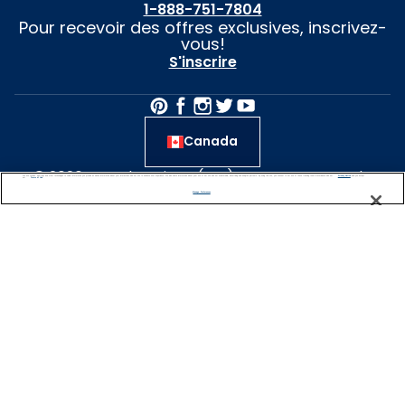
1-888-751-7804
Pour recevoir des offres exclusives, inscrivez-
vous!
S'inscrire
Canada
© 2026 Travel + Leisure(MD) est une marque de
We use cookies, pixel tags and other technologies to collect information you provide as well as information about your interactions with our site to enhance user experience. We also share information about your use of our site with our social media, advertising and analytics partners. By using this site, you consent to our use of these tracking tools in accordance with our
Privacy Notice
and you accept our
Terms of Use.
commerce déposée de la sociétés de portefeuille
Manage Preferences
Travel + Leisure SARL, une filiale de Wyndham
Destinations inc. Le nom Travel + Leisure(MD)
World’s Best Awards (Prix des meilleurs au monde)
est utilisé sous licence. Le magazine Travel +
Leisure(MD) est publié par TI inc. Affluent Media
Group, une société Dotdash Meredith qui n’est pas
affiliée à Wyndham Destinations inc. ou à ses filiales.
Garantie du meilleur prix
e pas vendre/partager mes informations personnelles et témoi
Conditions des voyageurs