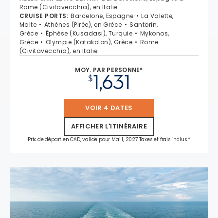
Rome (Civitavecchia), en Italie
CRUISE PORTS
:
Barcelone, Espagne
La Valette,
Malte
Athènes (Pirée), en Grèce
Santorin,
Grèce
Éphèse (Kusadasi), Turquie
Mykonos,
Grèce
Olympie (Katakolon), Grèce
Rome
(Civitavecchia), en Italie
MOY. PAR PERSONNE*
1,631
$
VOIR 4 DATES
AFFICHER L'ITINÉRAIRE
Prix de départ en CAD, valide pour Mai 1, 2027 Taxes et frais inclus.*