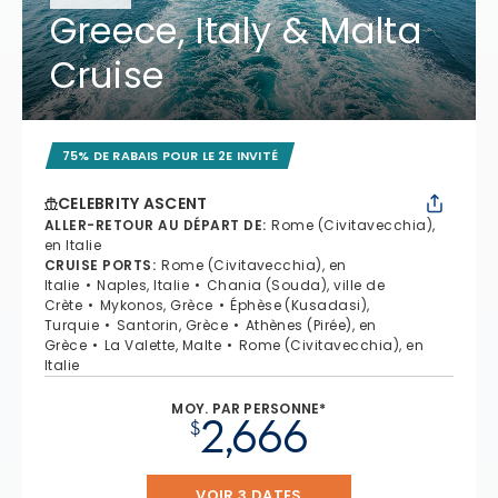
Greece, Italy & Malta
Cruise
75% DE RABAIS POUR LE 2E INVITÉ
CELEBRITY ASCENT
ALLER-RETOUR AU DÉPART DE
:
Rome (Civitavecchia),
en Italie
CRUISE PORTS
:
Rome (Civitavecchia), en
Italie
Naples, Italie
Chania (Souda), ville de
Crète
Mykonos, Grèce
Éphèse (Kusadasi),
Turquie
Santorin, Grèce
Athènes (Pirée), en
Grèce
La Valette, Malte
Rome (Civitavecchia), en
Italie
MOY. PAR PERSONNE*
2,666
$
VOIR 3 DATES