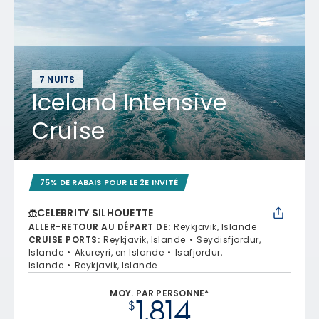
7 NUITS
Iceland Intensive
Cruise
75% DE RABAIS POUR LE 2E INVITÉ
CELEBRITY SILHOUETTE
ALLER-RETOUR AU DÉPART DE
:
Reykjavik, Islande
CRUISE PORTS
:
Reykjavik, Islande
Seydisfjordur,
Islande
Akureyri, en Islande
Isafjordur,
Islande
Reykjavik, Islande
MOY. PAR PERSONNE*
1,814
$