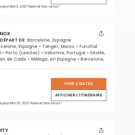
e pour Mai 3, 2027 Taxes et frais inclus.*
INOX
 DÉPART DE
:
Barcelone, Espagne
rcelone, Espagne
Tanger, Maroc
Funchal
l
Porto (Leixões)
Lisbonne, Portugal
Séville,
ion de Cadix
Málaga, en Espagne
Barcelone,
VOIR 2 DATES
*
AFFICHER L'ITINÉRAIRE
e pour Mar 30, 2027 Taxes et frais inclus.*
NITY