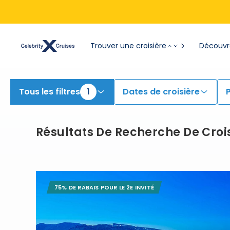
Trouver une croisière
Découvre
Tous les filtres
1
Dates de croisière
Résultats De Recherche De Croi
75% DE RABAIS POUR LE 2E INVITÉ