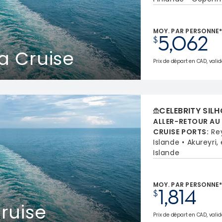
MOY. PAR PERSONNE
5,062
$
a Cruise
Prix de départ en CAD, valide
CELEBRITY SIL
ALLER-RETOUR AU
CRUISE PORTS
:
Rey
Islande
Akureyri,
Islande
MOY. PAR PERSONNE
1,814
$
ruise
Prix de départ en CAD, valid