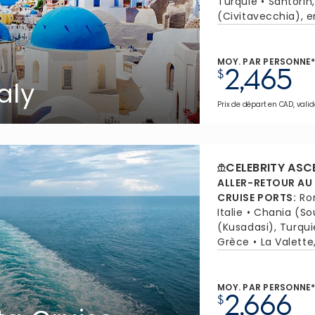
Turquie
Santorin
(Civitavecchia), en
MOY. PAR PERSONNE
2,465
$
aly
Prix de départ en CAD, valid
CELEBRITY ASC
ALLER-RETOUR AU
CRUISE PORTS
:
Ro
Italie
Chania (Sou
(Kusadasi), Turqui
Grèce
La Valette
MOY. PAR PERSONNE
2,666
$