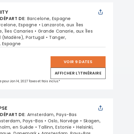
NITY
 DÉPART DE
:
Barcelone, Espagne
rcelone, Espagne
Lanzarote, aux Îles
e, Îles Canaries
Grande Canarie, aux Îles
 (Madère), Portugal
Tanger,
, Espagne
VOIR 9 DATES
*
AFFICHER L'ITINÉRAIRE
 pour Jan 14, 2027 Taxes et frais inclus.*
PSE
 DÉPART DE
:
Amsterdam, Pays-Bas
sterdam, Pays-Bas
Oslo, Norvège
Skagen,
holm, en Suède
Tallinn, Estonie
Helsinki,
ague, Danemark
Amsterdam, Pays-Bas