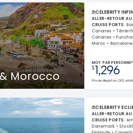
CELEBRITY INFI
ALLER-RETOUR AU
CRUISE PORTS
:
Ba
Canaries
Ténérif
Canaries
Funchal
Maroc
Barcelone
MOY. PAR PERSONNE
1,296
$
 & Morocco
Prix de départ en CAD, valide
CELEBRITY ECLI
ALLER-RETOUR AU
CRUISE PORTS
:
Am
Danemark
Stock
Finlande
Copenh