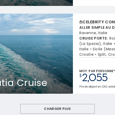
CELEBRITY CON
ALLER SIMPLE AU 
Ravenne, Italie
CRUISE PORTS
:
Ro
(La Spezia), Italie
Italie
Sicile (Mess
Croatie
Split, Cr
MOY. PAR PERSONNE
2,055
$
atia Cruise
Prix de départ en CAD, valid
CHARGER PLUS