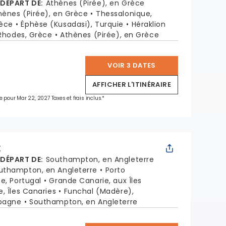
 DÉPART DE
:
Athènes (Pirée), en Grèce
hènes (Pirée), en Grèce
Thessalonique,
rèce
Éphèse (Kusadasi), Turquie
Héraklion
Rhodes, Grèce
Athènes (Pirée), en Grèce
VOIR 3 DATES
*
AFFICHER L'ITINÉRAIRE
e pour Mar 22, 2027 Taxes et frais inclus.*
X
 DÉPART DE
:
Southampton, en Angleterre
uthampton, en Angleterre
Porto
e, Portugal
Grande Canarie, aux Îles
e, Îles Canaries
Funchal (Madère),
spagne
Southampton, en Angleterre