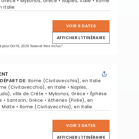
, Grèce
Mykonos, Grèce
Naples, Italie
Rome
 Italie
VOIR 6 DATES
*
AFFICHER L'ITINÉRAIRE
e pour Oct 19, 2026 Taxes et frais inclus.*
ENT
 DÉPART DE
:
Rome (Civitavecchia), en Italie
me (Civitavecchia), en Italie
Naples,
da), ville de Crète
Mykonos, Grèce
Éphèse
e
Santorin, Grèce
Athènes (Pirée), en
, Malte
Rome (Civitavecchia), en Italie
VOIR 3 DATES
*
AFFICHER L'ITINÉRAIRE