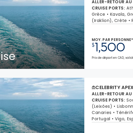
ALLER-RETOUR AU
CRUISE PORTS
:
At
Grèce
Kavala, G
(Iraklion), Crète
MOY. PAR PERSONNE
1,500
$
ise
Prix de départ en CAD, valid
CELEBRITY APE
ALLER-RETOUR AU
CRUISE PORTS
:
So
(Leixões)
Lisbonn
Canaries
Ténérif
Portugal
Vigo, E