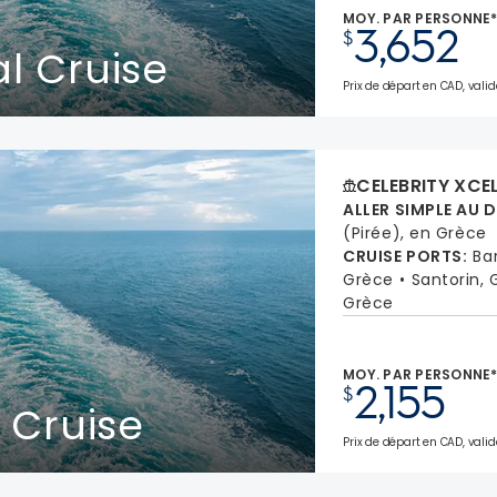
MOY. PAR PERSONNE
3,652
$
l Cruise
Prix de départ en CAD, valid
CELEBRITY XCE
ALLER SIMPLE AU 
(Pirée), en Grèce
CRUISE PORTS
:
Ba
Grèce
Santorin,
Grèce
MOY. PAR PERSONNE
2,155
$
 Cruise
Prix de départ en CAD, valide