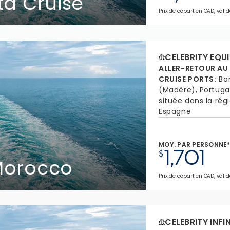
ta Cruise
Prix de départ en CAD, valid
CELEBRITY EQU
ALLER-RETOUR AU
CRUISE PORTS
:
Ba
(Madère), Portuga
située dans la rég
Espagne
MOY. PAR PERSONNE
1,701
$
 Morocco
Prix de départ en CAD, valid
CELEBRITY INFI