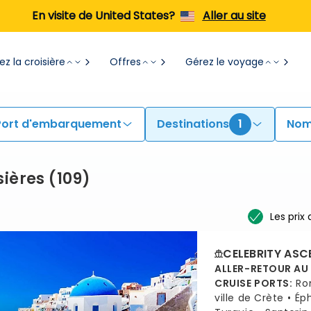
En visite de United States?
Aller au site
z la croisière
Offres
Gérez le voyage
Port d'embarquement
Destinations
1
Nom
sières
(
109
)
Les prix
CELEBRITY ASC
ALLER-RETOUR AU
CRUISE PORTS
:
Ro
ville de Crète
Ép