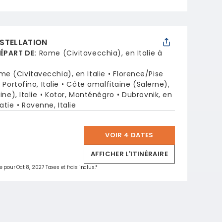
STELLATION
DÉPART DE
:
Rome (Civitavecchia), en Italie à
me (Civitavecchia), en Italie
Florence/Pise
Portofino, Italie
Côte amalfitaine (Salerne),
ine), Italie
Kotor, Monténégro
Dubrovnik, en
oatie
Ravenne, Italie
VOIR 4 DATES
*
AFFICHER L'ITINÉRAIRE
e pour Oct 8, 2027 Taxes et frais inclus.*