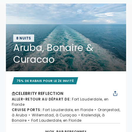
8 NUITS
Aruba, Bonaire &
Curacao
75% DE RABAIS POUR LE 2E INVITÉ
CELEBRITY REFLECTION
ALLER-RETOUR AU DÉPART DE
:
Fort Lauderdale, en
Floride
CRUISE PORTS
:
Fort Lauderdale, en Floride
Oranjestad,
à Aruba
Willemstad, à Curaçao
Kralendijk, à
Bonaire
Fort Lauderdale, en Floride
MOY. PAR PERSONNE*