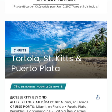
Prix de départ en CAD, valide pour Jan 10, 2027 Taxes et frais inclus.*
7 NUITS
Tortola, St. Kitts &
Puerto Plata
75% DE RABAIS POUR LE 2E INVITÉ
CELEBRITY BEYOND
ALLER-RETOUR AU DÉPART DE
:
Miami, en Floride
CRUISE PORTS
:
Miami, en Floride
Puerto Plata,
République dominicaine
Tortola, Îles Vierges