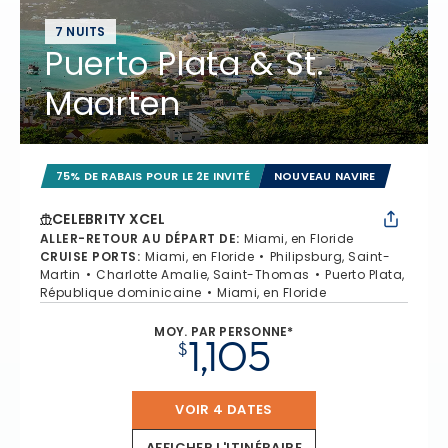
7 NUITS
Puerto Plata & St.
Maarten
75% DE RABAIS POUR LE 2E INVITÉ
NOUVEAU NAVIRE
CELEBRITY XCEL
ALLER-RETOUR AU DÉPART DE
:
Miami, en Floride
CRUISE PORTS
:
Miami, en Floride
Philipsburg, Saint-
Martin
Charlotte Amalie, Saint-Thomas
Puerto Plata,
République dominicaine
Miami, en Floride
MOY. PAR PERSONNE*
1,105
$
VOIR 4 DATES
AFFICHER L'ITINÉRAIRE