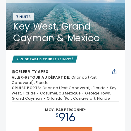
7 NUITS
Key West, Grand
Cayman & Mexico
75% DE RABAIS POUR LE 2E INVITÉ
CELEBRITY APEX
ALLER-RETOUR AU DÉPART DE
:
Orlando (Port
Canaveral), Floride
CRUISE PORTS
:
Orlando (Port Canaveral), Floride
Key
West, Floride
Cozumel, au Mexique
George Town,
Grand Cayman
Orlando (Port Canaveral), Floride
MOY. PAR PERSONNE*
916
$