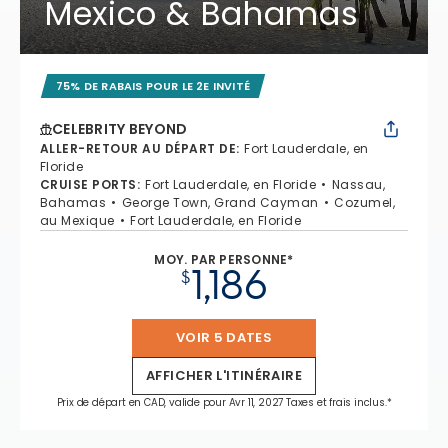
Mexico & Bahamas
75% DE RABAIS POUR LE 2E INVITÉ
CELEBRITY BEYOND
ALLER-RETOUR AU DÉPART DE
:
Fort Lauderdale, en
Floride
CRUISE PORTS
:
Fort Lauderdale, en Floride
Nassau,
Bahamas
George Town, Grand Cayman
Cozumel,
au Mexique
Fort Lauderdale, en Floride
MOY. PAR PERSONNE*
1,186
$
VOIR 5 DATES
AFFICHER L'ITINÉRAIRE
Prix de départ en CAD, valide pour Avr 11, 2027 Taxes et frais inclus.*