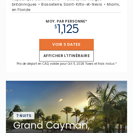
britanniques
Basseterre, Saint-Kitts-et-Nevis
Miami,
en Floride
MOY. PAR PERSONNE*
1,125
$
VOIR 3 DATES
AFFICHER L'ITINÉRAIRE
Prix de départ en CAD, valide pour Oct 11, 2026 Taxes et frais inclus.*
7 NUITS
Grand Cayman,