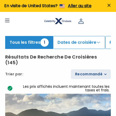
En visite de United States?
Aller au site
Tous les filtres
1
Dates de croisière
Po
Résultats De Recherche De Croisières
(
145
)
Trier par
:
Recommandé
Les prix affichés incluent maintenant toutes les
taxes et frais.