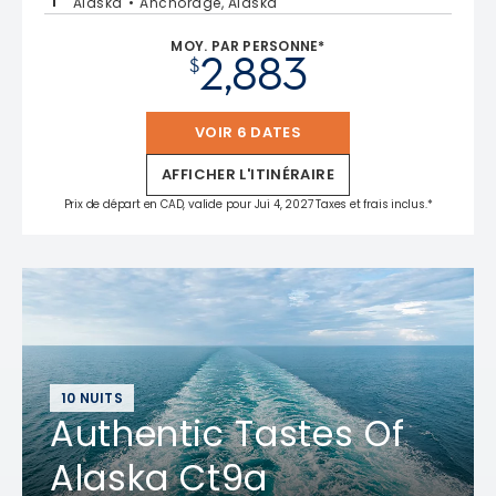
Alaska
Anchorage, Alaska
MOY. PAR PERSONNE*
2,883
$
VOIR 6 DATES
AFFICHER L'ITINÉRAIRE
Prix de départ en CAD, valide pour Jui 4, 2027 Taxes et frais inclus.*
10 NUITS
Authentic Tastes Of
Alaska Ct9a