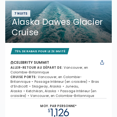
7 NUITS
Alaska Dawes Glacier
Cruise
75% DE RABAIS POUR LE 2E INVITÉ
CELEBRITY SUMMIT
ALLER-RETOUR AU DÉPART DE
:
Vancouver, en
Colombie-Britannique
CRUISE PORTS
:
Vancouver, en Colombie-
Britannique
Passage Intérieur (en croisière)
Bras
d’Endicott
Skagway, Alaska
Juneau,
Alaska
Ketchikan, Alaska
Passage Intérieur (en
croisière)
Vancouver, en Colombie-Britannique
MOY. PAR PERSONNE*
1,126
$