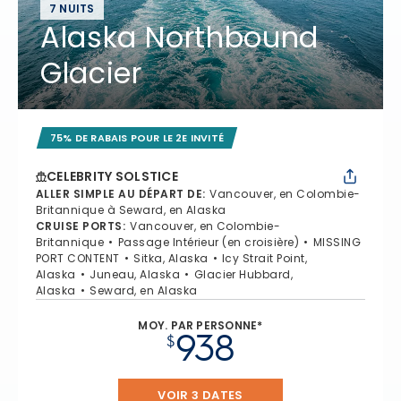
7 NUITS
Alaska Northbound
Glacier
75% DE RABAIS POUR LE 2E INVITÉ
CELEBRITY SOLSTICE
ALLER SIMPLE AU DÉPART DE
:
Vancouver, en Colombie-
Britannique à Seward, en Alaska
CRUISE PORTS
:
Vancouver, en Colombie-
Britannique
Passage Intérieur (en croisière)
MISSING
PORT CONTENT
Sitka, Alaska
Icy Strait Point,
Alaska
Juneau, Alaska
Glacier Hubbard,
Alaska
Seward, en Alaska
MOY. PAR PERSONNE*
938
$
VOIR 3 DATES