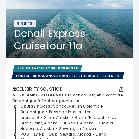
9 NUITS
Denali Express
Cruisetour 11a
75% DE RABAIS POUR LE 2E INVITÉ
FORFAIT DE VACANCES CROISIÈRE ET CIRCUIT TERRESTRE
CELEBRITY SOLSTICE
ALLER SIMPLE AU DÉPART DE
:
Vancouver, en Colombie-
Britannique à Anchorage, Alaska
CRUISE PORTS
:
Vancouver, en Colombie-
Britannique
Passage Intérieur (en
croisière)
Sitka, Alaska
Bras d’Endicott
Icy
Strait Point, Alaska
Juneau, Alaska
Glacier
Hubbard, Alaska
Seward, en Alaska
POST-LAND TOUR
:
Seward, Alaska
Denali,