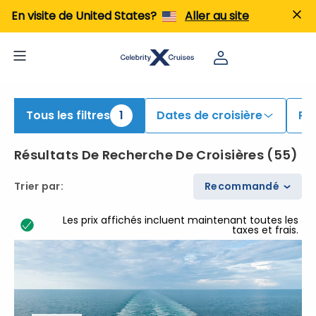
En visite de United States?
Aller au site
Tous les filtres
1
Dates de croisière
Po
Résultats De Recherche De Croisières
(
55
)
Trier par
:
Recommandé
Les prix affichés incluent maintenant toutes les
taxes et frais.