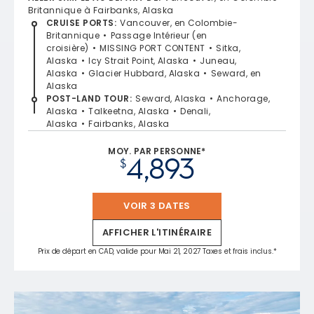
Britannique à Fairbanks, Alaska
CRUISE PORTS
:
Vancouver, en Colombie-
Britannique
Passage Intérieur (en
croisière)
MISSING PORT CONTENT
Sitka,
Alaska
Icy Strait Point, Alaska
Juneau,
Alaska
Glacier Hubbard, Alaska
Seward, en
Alaska
POST-LAND TOUR
:
Seward, Alaska
Anchorage,
Alaska
Talkeetna, Alaska
Denali,
Alaska
Fairbanks, Alaska
MOY. PAR PERSONNE*
4,893
$
VOIR 3 DATES
AFFICHER L'ITINÉRAIRE
Prix de départ en CAD, valide pour Mai 21, 2027 Taxes et frais inclus.*