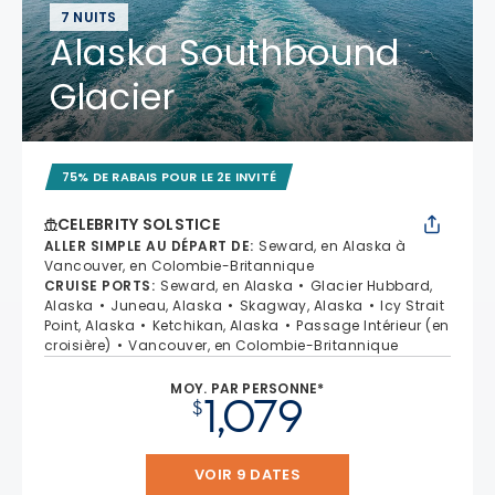
7 NUITS
Alaska Southbound
Glacier
75% DE RABAIS POUR LE 2E INVITÉ
CELEBRITY SOLSTICE
ALLER SIMPLE AU DÉPART DE
:
Seward, en Alaska à
Vancouver, en Colombie-Britannique
CRUISE PORTS
:
Seward, en Alaska
Glacier Hubbard,
Alaska
Juneau, Alaska
Skagway, Alaska
Icy Strait
Point, Alaska
Ketchikan, Alaska
Passage Intérieur (en
croisière)
Vancouver, en Colombie-Britannique
MOY. PAR PERSONNE*
1,079
$
VOIR 9 DATES