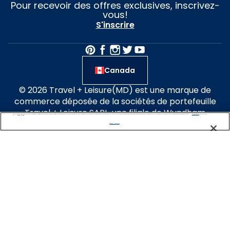
Pour recevoir des offres exclusives, inscrivez-
vous!
S'inscrire
Canada
© 2026 Travel + Leisure(MD) est une marque de
commerce déposée de la sociétés de portefeuille
Travel + Leisure SARL, une filiale de Wyndham
We use cookies, pixel tags and other technologies to collect information you provide as well as information about your interactions with our site to enhance user experience. We also share information about your use of our site with our social media, advertising and analytics partners. By using this site, you consent to our use of these tracking tools in accordance with our
Privacy Notice
and you accept our
Terms of Use.
Destinations inc. Le nom Travel + Leisure(MD)
Manage Preferences
World’s Best Awards (Prix des meilleurs au monde)
est utilisé sous licence. Le magazine Travel +
Leisure(MD) est publié par TI inc. Affluent Media
Group, une société Dotdash Meredith qui n’est pas
affiliée à Wyndham Destinations inc. ou à ses filiales.
Garantie du meilleur prix
e pas vendre/partager mes informations personnelles et témoi
Conditions des voyageurs
Informations juridiques