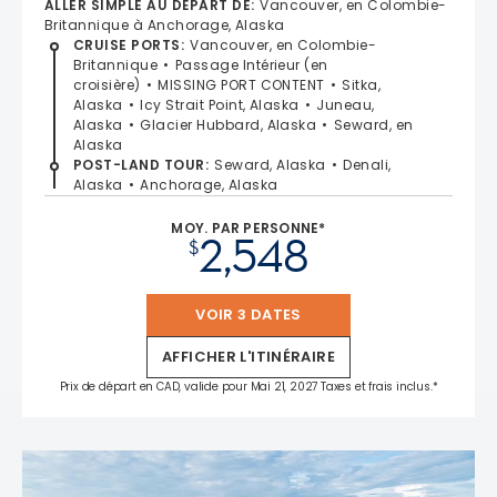
ALLER SIMPLE AU DÉPART DE
:
Vancouver, en Colombie-
Britannique à Anchorage, Alaska
CRUISE PORTS
:
Vancouver, en Colombie-
Britannique
Passage Intérieur (en
croisière)
MISSING PORT CONTENT
Sitka,
Alaska
Icy Strait Point, Alaska
Juneau,
Alaska
Glacier Hubbard, Alaska
Seward, en
Alaska
POST-LAND TOUR
:
Seward, Alaska
Denali,
Alaska
Anchorage, Alaska
MOY. PAR PERSONNE*
2,548
$
VOIR 3 DATES
AFFICHER L'ITINÉRAIRE
Prix de départ en CAD, valide pour Mai 21, 2027 Taxes et frais inclus.*