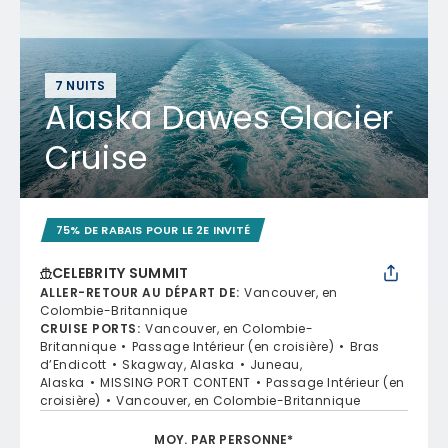
7 NUITS
Alaska Dawes Glacier
Cruise
75% DE RABAIS POUR LE 2E INVITÉ
CELEBRITY SUMMIT
ALLER-RETOUR AU DÉPART DE
:
Vancouver, en
Colombie-Britannique
CRUISE PORTS
:
Vancouver, en Colombie-
Britannique
Passage Intérieur (en croisière)
Bras
d’Endicott
Skagway, Alaska
Juneau,
Alaska
MISSING PORT CONTENT
Passage Intérieur (en
croisière)
Vancouver, en Colombie-Britannique
MOY. PAR PERSONNE*