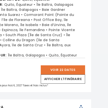
R
:
Quito, Équateur
Île Baltra, Galapagos
Île Baltra, Galapagos
Baie Gardner
unta Suarez
Cormorant Point (Pointe du
l’île de Floreana
Post Office Bay, île
te Moreno, île Isabela
Baie d’Urvina, île
e Espinoza, île Fernandina
Pointe Vicente
la
South Plaza (Île de Santa Cruz)
Île
Colline du Dragon (île de Santa
Ayora, île de Santa Cruz
Île Baltra, aux
OUR
:
Île Baltra, Galapagos
Quito, Équateur
VOIR 22 DATES
*
AFFICHER L'ITINÉRAIRE
e pour Aoû 6, 2027 Taxes et frais inclus.*
RA