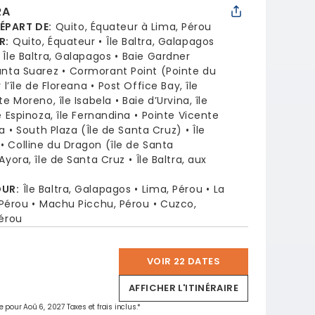
RA
DÉPART DE
:
Quito, Équateur à Lima, Pérou
R
:
Quito, Équateur
Île Baltra, Galapagos
Île Baltra, Galapagos
Baie Gardner
unta Suarez
Cormorant Point (Pointe du
l’île de Floreana
Post Office Bay, île
te Moreno, île Isabela
Baie d’Urvina, île
e Espinoza, île Fernandina
Pointe Vicente
la
South Plaza (Île de Santa Cruz)
Île
Colline du Dragon (île de Santa
Ayora, île de Santa Cruz
Île Baltra, aux
OUR
:
Île Baltra, Galapagos
Lima, Pérou
La
 Pérou
Machu Picchu, Pérou
Cuzco,
Pérou
VOIR 22 DATES
*
AFFICHER L'ITINÉRAIRE
e pour Aoû 6, 2027 Taxes et frais inclus.*