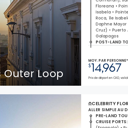
Cormoran), sur 
Floreana
Poin
Isabela
Point
Roca, île Isabe
Daphne Mayor
Cruz)
Puerto 
Galapagos
POST-LAND T
MOY. PAR PERSONNE
14,967
$
 Outer Loop
Prix de départ en CAD, valid
CELEBRITY FLO
ALLER SIMPLE AU 
PRE-LAND TOU
CRUISE PORTS
:
(Espanola)
P