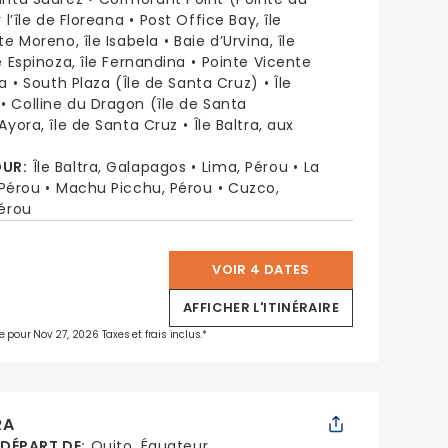
l’île de Floreana
Post Office Bay, île
te Moreno, île Isabela
Baie d’Urvina, île
e Espinoza, île Fernandina
Pointe Vicente
la
South Plaza (Île de Santa Cruz)
Île
Colline du Dragon (île de Santa
Ayora, île de Santa Cruz
Île Baltra, aux
OUR
:
Île Baltra, Galapagos
Lima, Pérou
La
 Pérou
Machu Picchu, Pérou
Cuzco,
Pérou
VOIR 4 DATES
*
AFFICHER L'ITINÉRAIRE
e pour Nov 27, 2026 Taxes et frais inclus.*
RA
 DÉPART DE
:
Quito, Équateur