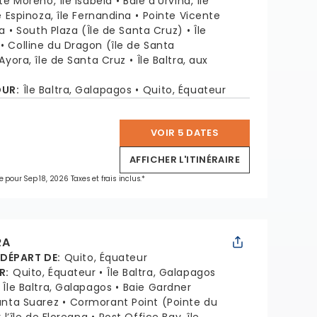
te Moreno, île Isabela
Baie d’Urvina, île
e Espinoza, île Fernandina
Pointe Vicente
la
South Plaza (Île de Santa Cruz)
Île
Colline du Dragon (île de Santa
Ayora, île de Santa Cruz
Île Baltra, aux
OUR
:
Île Baltra, Galapagos
Quito, Équateur
VOIR 5 DATES
*
AFFICHER L'ITINÉRAIRE
e pour Sep 18, 2026 Taxes et frais inclus.*
RA
 DÉPART DE
:
Quito, Équateur
R
:
Quito, Équateur
Île Baltra, Galapagos
Île Baltra, Galapagos
Baie Gardner
unta Suarez
Cormorant Point (Pointe du