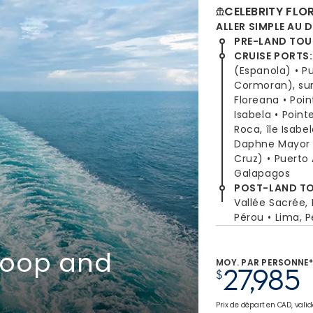
CELEBRITY FLO
ALLER SIMPLE AU 
PRE-LAND TOU
CRUISE PORTS
:
(Espanola)
P
Cormoran), sur 
Floreana
Poin
Isabela
Point
Roca, île Isabe
Daphne Mayor
Cruz)
Puerto 
Galapagos
POST-LAND T
Vallée Sacrée,
Pérou
Lima, 
Loop and
MOY. PAR PERSONNE
27,985
$
Prix de départ en CAD, valid