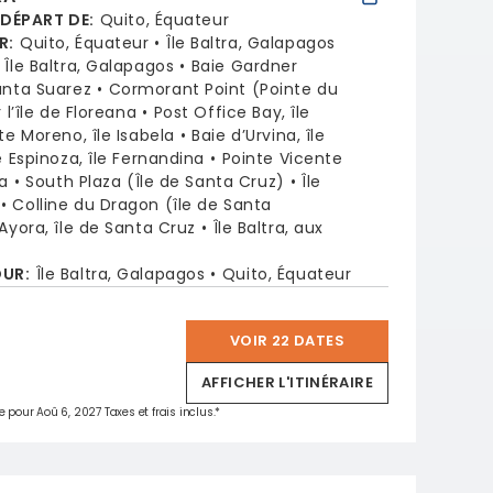
 DÉPART DE
:
Quito, Équateur
R
:
Quito, Équateur
Île Baltra, Galapagos
Île Baltra, Galapagos
Baie Gardner
unta Suarez
Cormorant Point (Pointe du
l’île de Floreana
Post Office Bay, île
te Moreno, île Isabela
Baie d’Urvina, île
e Espinoza, île Fernandina
Pointe Vicente
la
South Plaza (Île de Santa Cruz)
Île
Colline du Dragon (île de Santa
Ayora, île de Santa Cruz
Île Baltra, aux
OUR
:
Île Baltra, Galapagos
Quito, Équateur
VOIR 22 DATES
*
AFFICHER L'ITINÉRAIRE
e pour Aoû 6, 2027 Taxes et frais inclus.*