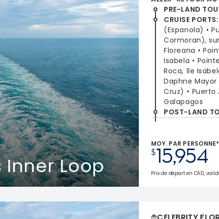
PRE-LAND TOU
CRUISE PORTS
:
(Espanola)
P
Cormoran), sur 
Floreana
Poin
Isabela
Point
Roca, île Isabe
Daphne Mayor
Cruz)
Puerto 
Galapagos
POST-LAND T
MOY. PAR PERSONNE
15,954
$
 Inner Loop
Prix de départ en CAD, valid
CELEBRITY FLO