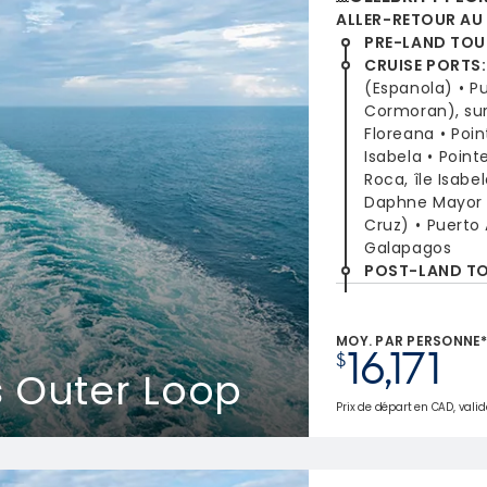
ALLER-RETOUR AU
PRE-LAND TOU
CRUISE PORTS
:
(Espanola)
P
Cormoran), sur 
Floreana
Poin
Isabela
Point
Roca, île Isabe
Daphne Mayor
Cruz)
Puerto 
Galapagos
POST-LAND T
MOY. PAR PERSONNE
16,171
$
 Outer Loop
Prix de départ en CAD, valid