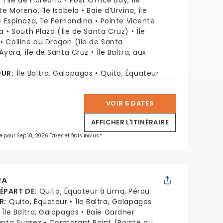
l’île de Floreana
Post Office Bay, île
te Moreno, île Isabela
Baie d’Urvina, île
e Espinoza, île Fernandina
Pointe Vicente
la
South Plaza (Île de Santa Cruz)
Île
Colline du Dragon (île de Santa
Ayora, île de Santa Cruz
Île Baltra, aux
OUR
:
Île Baltra, Galapagos
Quito, Équateur
VOIR 5 DATES
*
AFFICHER L'ITINÉRAIRE
e pour Sep 18, 2026 Taxes et frais inclus.*
RA
DÉPART DE
:
Quito, Équateur à Lima, Pérou
R
:
Quito, Équateur
Île Baltra, Galapagos
Île Baltra, Galapagos
Baie Gardner
unta Suarez
Cormorant Point (Pointe du