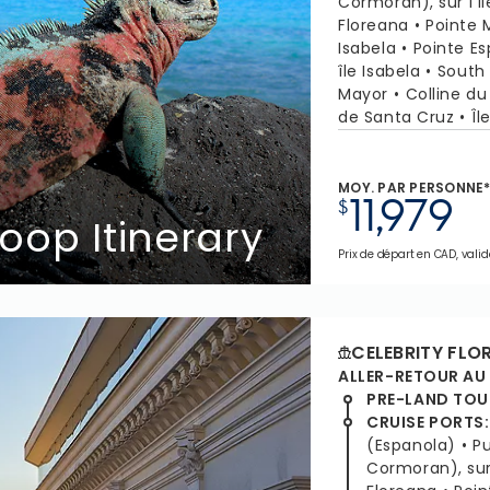
Cormoran), sur l’î
Floreana
Pointe 
Isabela
Pointe Es
île Isabela
South 
Mayor
Colline du
de Santa Cruz
Îl
MOY. PAR PERSONNE
11,979
$
oop Itinerary
Prix de départ en CAD, valid
CELEBRITY FLO
ALLER-RETOUR AU
PRE-LAND TOU
CRUISE PORTS
:
(Espanola)
P
Cormoran), sur 