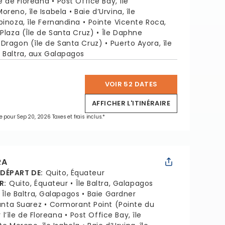
le de Floreana
Post Office Bay, île
Moreno, île Isabela
Baie d’Urvina, île
pinoza, île Fernandina
Pointe Vicente Roca,
Plaza (Île de Santa Cruz)
Île Daphne
 Dragon (île de Santa Cruz)
Puerto Ayora, île
e Baltra, aux Galapagos
VOIR 52 DATES
*
AFFICHER L'ITINÉRAIRE
e pour Sep 20, 2026 Taxes et frais inclus.*
RA
 DÉPART DE
:
Quito, Équateur
R
:
Quito, Équateur
Île Baltra, Galapagos
Île Baltra, Galapagos
Baie Gardner
unta Suarez
Cormorant Point (Pointe du
l’île de Floreana
Post Office Bay, île