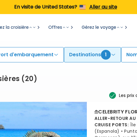
En visite de United States?
Aller au site
z la croisière
Offres
Gérez le voyage
Port d'embarquement
Destinations
1
Nom
sières
(
20
)
Les prix
CELEBRITY FLO
ALLER-RETOUR AU
CRUISE PORTS
:
Îl
(Espanola)
Punta