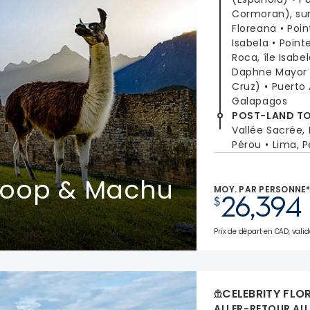
Cormoran), sur 
Floreana
Poin
Isabela
Point
Roca, île Isabe
Daphne Mayor
Cruz)
Puerto 
Galapagos
POST-LAND T
Vallée Sacrée,
Pérou
Lima, 
Loop & Machu
MOY. PAR PERSONNE
26,394
$
Prix de départ en CAD, valid
CELEBRITY FLO
ALLER-RETOUR AU