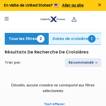
echercher des croisières Galapagos | Rechercher des croisières pour 2026 et 2027
En visite de United States?
Aller au site
Tous les filtres
2
Dates de croisière
1
Résultats De Recherche De Croisières
Trier par
:
Recommandé
Désolés, aucune croisière ne correspond aux filtres
sélectionnés
Tout effacer