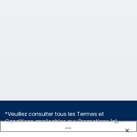
*Veuillez consulter tous les Termes et
Conditions applicables aux Promotions
ici
.
We use cookies, pixel tags and other technologies to collect information you provide as well as information about your interactions with our site to enhance user experience. We also share information about your use of our site with our social media, advertising and analytics partners. By using this site, you consent to our use of these tracking tools in accordance with our
Privacy Notice
and you accept our
Terms of Use.
Manage Preferences