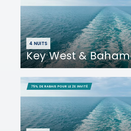
4 NUITS
Key West & Baham
75% DE RABAIS POUR LE 2E INVITÉ