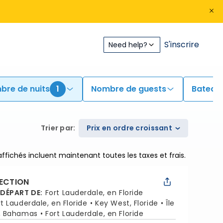
S'inscrire
Need help?
bre de nuits
1
Nombre de guests
Bateau
Trier par
:
Prix en ordre croissant
 affichés incluent maintenant toutes les taxes et frais.
LECTION
 DÉPART DE
:
Fort Lauderdale, en Floride
rt Lauderdale, en Floride
Key West, Floride
Île
, Bahamas
Fort Lauderdale, en Floride