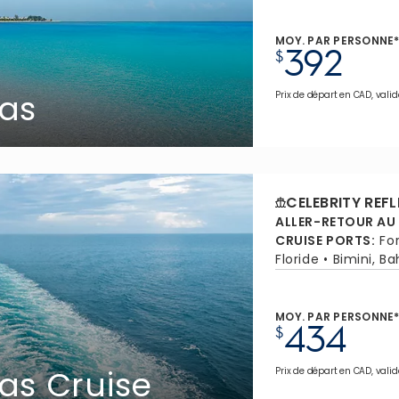
MOY. PAR PERSONNE
392
$
as
Prix de départ en CAD, valid
CELEBRITY REF
ALLER-RETOUR AU
CRUISE PORTS
:
Fo
Floride
Bimini, B
MOY. PAR PERSONNE
434
$
as Cruise
Prix de départ en CAD, valid