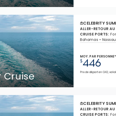
CELEBRITY SUM
ALLER-RETOUR AU
CRUISE PORTS
:
Fo
Bahamas
Nassau
MOY. PAR PERSONNE
446
$
Cruise
Prix de départ en CAD, valid
CELEBRITY SUM
ALLER-RETOUR AU
CRUISE PORTS
:
Fo