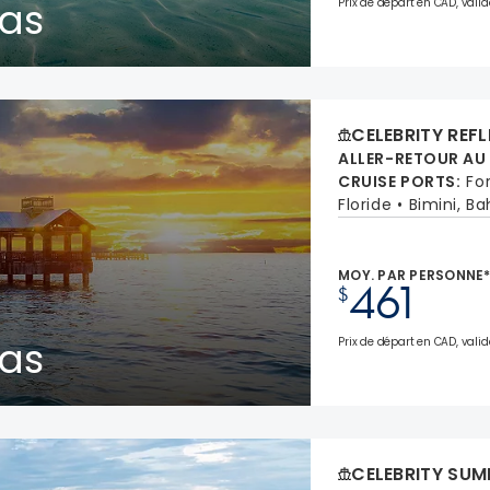
as
Prix de départ en CAD, valid
CELEBRITY REF
ALLER-RETOUR AU
CRUISE PORTS
:
Fo
Floride
Bimini, B
MOY. PAR PERSONNE
461
$
as
Prix de départ en CAD, valid
CELEBRITY SUM