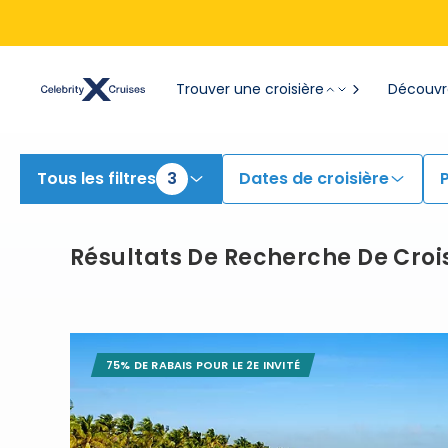
Rechercher des croisières 2 to 5 Night Bahamas & Caraïbes | Rechercher des croisières pour 2026 et 2027
Trouver une croisière
Découvre
Tous les filtres
3
Dates de croisière
Résultats De Recherche De Croi
75% DE RABAIS POUR LE 2E INVITÉ