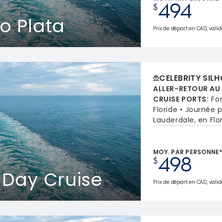
494
$
o Plata
Prix de départ en CAD, valid
CELEBRITY SIL
ALLER-RETOUR AU
CRUISE PORTS
:
Fo
Floride
Journée 
Lauderdale, en Flo
MOY. PAR PERSONNE
498
$
 Day Cruise
Prix de départ en CAD, valid