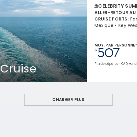
CELEBRITY SUM
ALLER-RETOUR AU
CRUISE PORTS
:
Fo
Mexique
Key West
MOY. PAR PERSONNE
507
$
Cruise
Prix de départ en CAD, valid
CHARGER PLUS