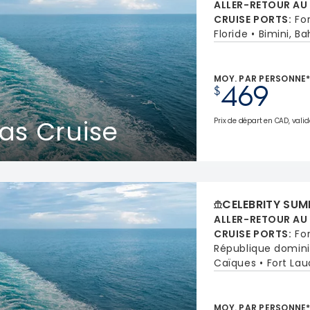
ALLER-RETOUR AU
CRUISE PORTS
:
Fo
Floride
Bimini, B
MOY. PAR PERSONNE
469
$
as Cruise
Prix de départ en CAD, valid
CELEBRITY SUM
ALLER-RETOUR AU
CRUISE PORTS
:
Fo
République domin
Caïques
Fort Lau
MOY. PAR PERSONNE