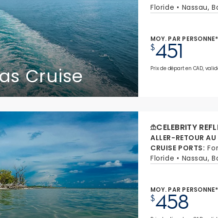
Floride
Nassau, 
MOY. PAR PERSONNE
451
$
as Cruise
Prix de départ en CAD, valid
CELEBRITY REF
ALLER-RETOUR AU
CRUISE PORTS
:
Fo
Floride
Nassau, 
MOY. PAR PERSONNE
458
$