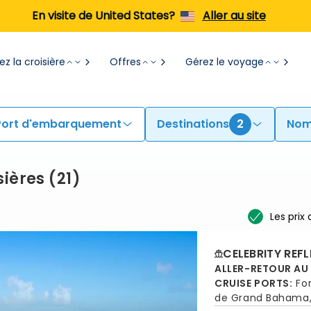
En visite de United States?
Aller au site
z la croisière
Offres
Gérez le voyage
Port d'embarquement
Destinations
2
Nom
sières
(
21
)
Les prix
CELEBRITY REF
ALLER-RETOUR AU
CRUISE PORTS
:
Fo
de Grand Bahama