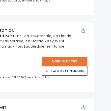
e pour Aoû 24, 2026 Taxes et frais inclus.*
LECTION
 DÉPART DE
:
Fort Lauderdale, en Floride
rt Lauderdale, en Floride
Key West,
ahamas
Fort Lauderdale, en Floride
VOIR 16 DATES
*
AFFICHER L'ITINÉRAIRE
e pour Aoû 31, 2026 Taxes et frais inclus.*
MIT