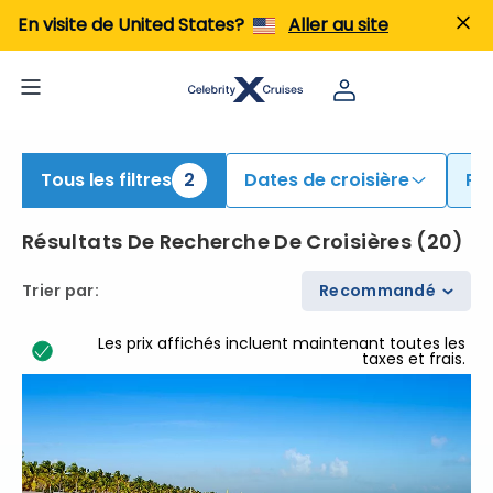
echercher des croisières from Fort Lauderdale | Rechercher des croisières pour 2026 et 2027
En visite de United States?
Aller au site
Tous les filtres
2
Dates de croisière
Po
Résultats De Recherche De Croisières
(
20
)
Trier par
:
Recommandé
Les prix affichés incluent maintenant toutes les
taxes et frais.