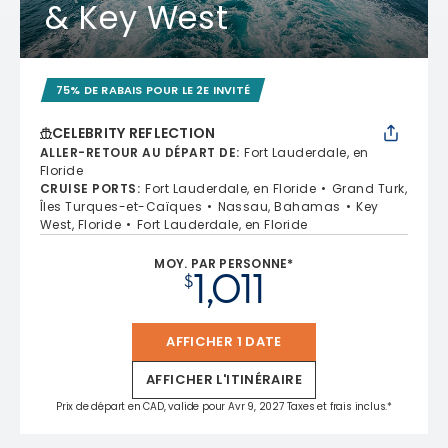
& Key West
75% DE RABAIS POUR LE 2E INVITÉ
CELEBRITY REFLECTION
ALLER-RETOUR AU DÉPART DE
:
Fort Lauderdale, en
Floride
CRUISE PORTS
:
Fort Lauderdale, en Floride
Grand Turk,
Îles Turques-et-Caïques
Nassau, Bahamas
Key
West, Floride
Fort Lauderdale, en Floride
MOY. PAR PERSONNE*
1,011
$
AFFICHER 1 DATE
AFFICHER L'ITINÉRAIRE
Prix de départ en CAD, valide pour Avr 9, 2027 Taxes et frais inclus.*