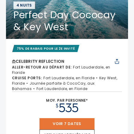
4 NUITS
Perfect Day Cococay
& Key West
75% DE RABAIS POUR LE 2E INVITÉ
CELEBRITY REFLECTION
ALLER-RETOUR AU DÉPART DE
:
Fort Lauderdale, en
Floride
CRUISE PORTS
:
Fort Lauderdale, en Floride
Key West,
Floride
Journée parfaite à CocoCay, aux
Bahamas
Fort Lauderdale, en Floride
MOY. PAR PERSONNE*
535
$
VOIR 7 DATES