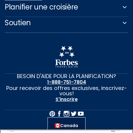
Planifier une croisière
Soutien
BESOIN D'AIDE POUR LA PLANIFICATION?
1-888-751-7804
Pour recevoir des offres exclusives, inscrivez-
vous!
S'inscrire
Canada
We use cookies, pixel tags and other technologies to collect information you provide as well as information about your interactions with our site to enhance user experience. We also share information about your use of our site with our social media, advertising and analytics partners. By using this site, you consent to our use of these tracking tools in accordance with our
Privacy Notice
and you accept our
Terms of Use.