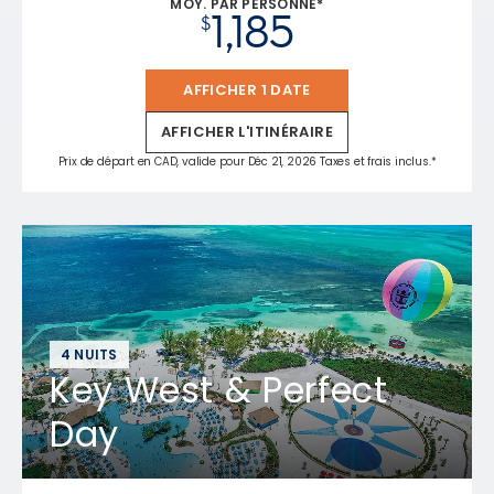
MOY. PAR PERSONNE*
1,185
$
AFFICHER 1 DATE
AFFICHER L'ITINÉRAIRE
Prix de départ en CAD, valide pour Déc 21, 2026 Taxes et frais inclus.*
4 NUITS
Key West & Perfect
Day