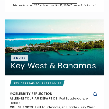
Prix de départ en CAD, valide pour Nov 13, 2026 Taxes et frais inclus.*
3 NUITS
Key West & Bahamas
75% DE RABAIS POUR LE 2E INVITÉ
CELEBRITY REFLECTION
ALLER-RETOUR AU DÉPART DE
:
Fort Lauderdale, en
Floride
CRUISE PORTS
:
Fort Lauderdale, en Floride
Key West,