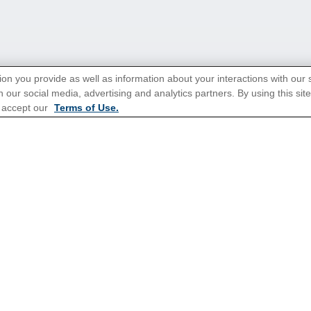
ion you provide as well as information about your interactions with our 
 our social media, advertising and analytics partners. By using this sit
 accept our
Terms of Use.
onditions applicables aux Promotions
ici
.
Croisières populaires
Croisières 2026
e