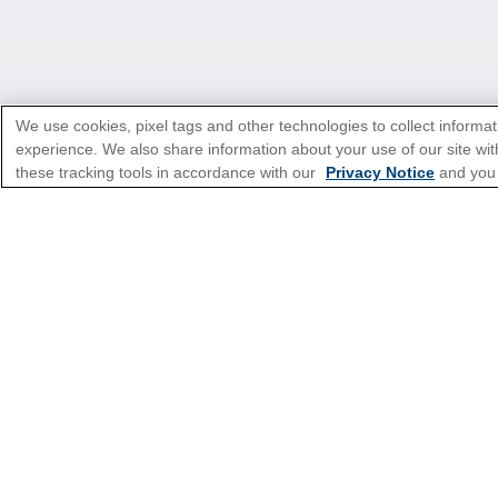
We use cookies, pixel tags and other technologies to collect informat
experience. We also share information about your use of our site with
these tracking tools in accordance with our
Privacy Notice
and you
*Veuillez consulter tous les Termes et C
Types de croisières
Planifier une croisièr
Soutien