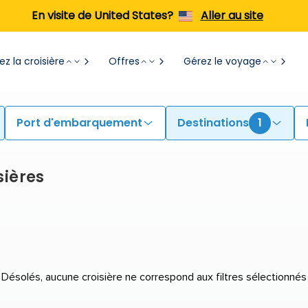
En visite de United States?
Aller au site
z la croisière
Offres
Gérez le voyage
Port d'embarquement
Destinations
1
sières
Désolés, aucune croisière ne correspond aux filtres sélectionnés