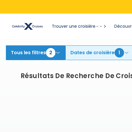
View All Cruises | Find the Best Cruises for 2026 & 2027
Trouver une croisière
Découvre
Tous les filtres
2
Dates de croisière
1
Résultats De Recherche De Croi