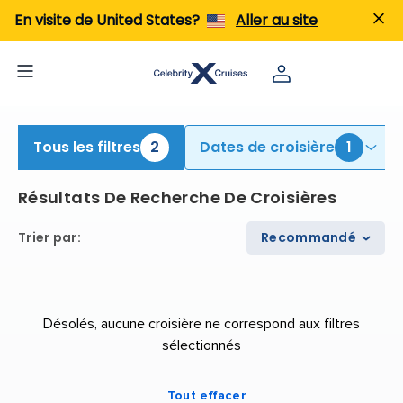
iew All Cruises | Find the Best Cruises for 2026 & 2027
En visite de United States?
Aller au site
Tous les filtres
2
Dates de croisière
1
Résultats De Recherche De Croisières
Trier par
:
Recommandé
Désolés, aucune croisière ne correspond aux filtres
sélectionnés
Tout effacer