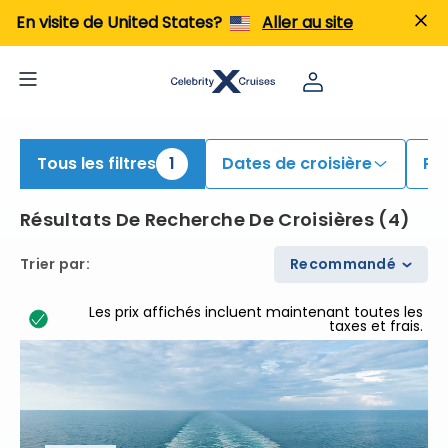
iew All Cruises | Find the Best Cruises for 2026 & 2027
En visite de United States?
Aller au site
Tous les filtres
1
Dates de croisière
Po
Résultats De Recherche De Croisières
(
4
)
Trier par
:
Recommandé
Les prix affichés incluent maintenant toutes les
taxes et frais.