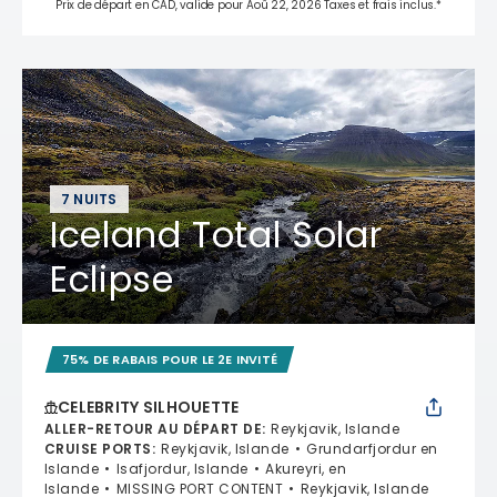
Prix de départ en CAD, valide pour Aoû 22, 2026 Taxes et frais inclus.*
7 NUITS
Iceland Total Solar
Eclipse
75% DE RABAIS POUR LE 2E INVITÉ
CELEBRITY SILHOUETTE
ALLER-RETOUR AU DÉPART DE
:
Reykjavik, Islande
CRUISE PORTS
:
Reykjavik, Islande
Grundarfjordur en
Islande
Isafjordur, Islande
Akureyri, en
Islande
MISSING PORT CONTENT
Reykjavik, Islande