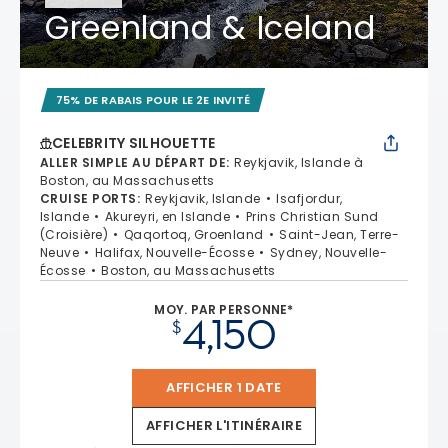
Greenland & Iceland
75% DE RABAIS POUR LE 2E INVITÉ
CELEBRITY SILHOUETTE
ALLER SIMPLE AU DÉPART DE
:
Reykjavik, Islande à
Boston, au Massachusetts
CRUISE PORTS
:
Reykjavik, Islande
Isafjordur,
Islande
Akureyri, en Islande
Prins Christian Sund
(Croisière)
Qaqortoq, Groenland
Saint-Jean, Terre-
Neuve
Halifax, Nouvelle-Écosse
Sydney, Nouvelle-
Écosse
Boston, au Massachusetts
MOY. PAR PERSONNE*
4,150
$
AFFICHER 1 DATE
AFFICHER L'ITINÉRAIRE