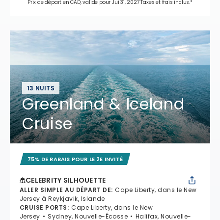
Prix de départ en CAD, valide pour Jui 31, 2027 Taxes et frais inclus.*
13 NUITS
Greenland & Iceland
Cruise
75% DE RABAIS POUR LE 2E INVITÉ
CELEBRITY SILHOUETTE
ALLER SIMPLE AU DÉPART DE
:
Cape Liberty, dans le New
Jersey à Reykjavik, Islande
CRUISE PORTS
:
Cape Liberty, dans le New
Jersey
Sydney, Nouvelle-Écosse
Halifax, Nouvelle-