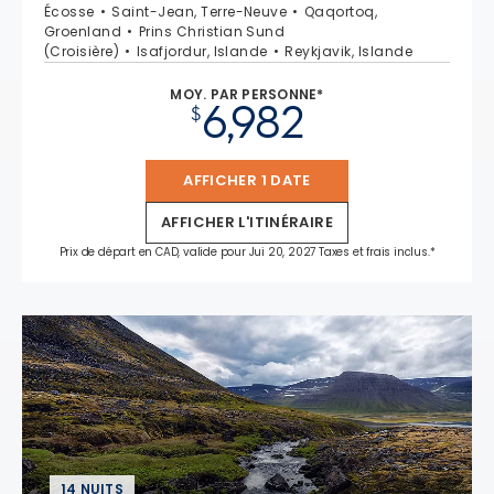
Écosse
Saint-Jean, Terre-Neuve
Qaqortoq,
Groenland
Prins Christian Sund
(Croisière)
Isafjordur, Islande
Reykjavik, Islande
MOY. PAR PERSONNE*
6,982
$
AFFICHER 1 DATE
AFFICHER L'ITINÉRAIRE
Prix de départ en CAD, valide pour Jui 20, 2027 Taxes et frais inclus.*
14 NUITS