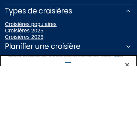
Types de croisières
Croisières populaires
Croisières 2025
Croisières 2026
Planifier une croisière
We use cookies, pixel tags and other technologies to collect information you provide as well as information about your interactions with our site to enhance user experience. We also share information about your use of our site with our social media, advertising and analytics partners. By using this site, you consent to our use of these tracking tools in accordance with our
Privacy Notice
and you accept our
Terms of Use.
Soutien
Manage Preferences
BESOIN D'AIDE POUR LA PLANIFICATION?
1-888-751-7804
Pour recevoir des offres exclusives, inscrivez-
vous!