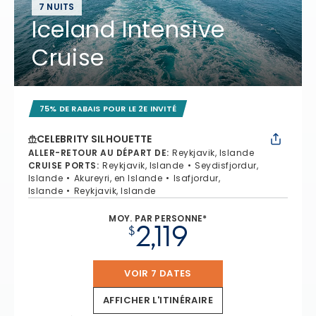
7 NUITS
Iceland Intensive
Cruise
75% DE RABAIS POUR LE 2E INVITÉ
CELEBRITY SILHOUETTE
ALLER-RETOUR AU DÉPART DE
:
Reykjavik, Islande
CRUISE PORTS
:
Reykjavik, Islande
Seydisfjordur,
Islande
Akureyri, en Islande
Isafjordur,
Islande
Reykjavik, Islande
MOY. PAR PERSONNE*
2,119
$
VOIR 7 DATES
AFFICHER L'ITINÉRAIRE