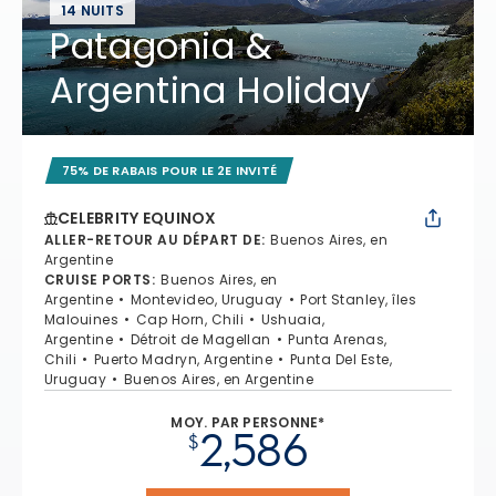
14 NUITS
Patagonia &
Argentina Holiday
75% DE RABAIS POUR LE 2E INVITÉ
CELEBRITY EQUINOX
ALLER-RETOUR AU DÉPART DE
:
Buenos Aires, en
Argentine
CRUISE PORTS
:
Buenos Aires, en
Argentine
Montevideo, Uruguay
Port Stanley, îles
Malouines
Cap Horn, Chili
Ushuaia,
Argentine
Détroit de Magellan
Punta Arenas,
Chili
Puerto Madryn, Argentine
Punta Del Este,
Uruguay
Buenos Aires, en Argentine
MOY. PAR PERSONNE*
2,586
$