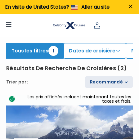
iew All Cruises | Find the Best Cruises for 2026 & 2027
En visite de United States?
Aller au site
Tous les filtres
1
Dates de croisière
Po
Résultats De Recherche De Croisières
(
2
)
Trier par
:
Recommandé
Les prix affichés incluent maintenant toutes les
taxes et frais.