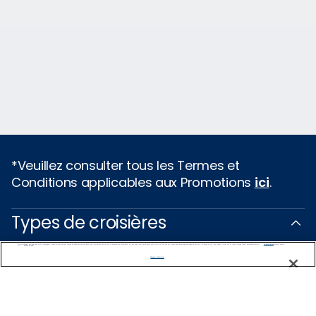
*Veuillez consulter tous les Termes et
Conditions applicables aux Promotions
ici
.
Types de croisières
We use cookies, pixel tags and other technologies to collect information you provide as well as information about your interactions with our site to enhance user experience. We also share information about your use of our site with our social media, advertising and analytics partners. By using this site, you consent to our use of these tracking tools in accordance with our
Privacy Notice
and you accept our
Terms of Use.
Croisières populaires
Manage Preferences
Croisières 2025
Croisières 2026
Planifier une croisière