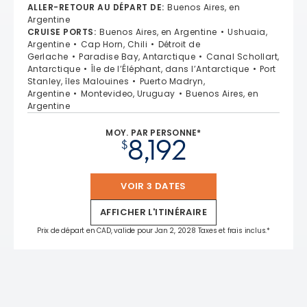
ALLER-RETOUR AU DÉPART DE
:
Buenos Aires, en
Argentine
CRUISE PORTS
:
Buenos Aires, en Argentine
Ushuaia,
Argentine
Cap Horn, Chili
Détroit de
Gerlache
Paradise Bay, Antarctique
Canal Schollart,
Antarctique
Île de l’Éléphant, dans l’Antarctique
Port
Stanley, îles Malouines
Puerto Madryn,
Argentine
Montevideo, Uruguay
Buenos Aires, en
Argentine
MOY. PAR PERSONNE*
8,192
$
VOIR 3 DATES
AFFICHER L'ITINÉRAIRE
Prix de départ en CAD, valide pour Jan 2, 2028 Taxes et frais inclus.*