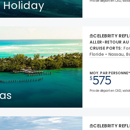
 Holiday
Prix de départ en CAD, valid
CELEBRITY REF
ALLER-RETOUR AU
CRUISE PORTS
:
Fo
Floride
Nassau, 
MOY. PAR PERSONNE
575
$
as
Prix de départ en CAD, valid
CELEBRITY REF