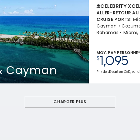
CELEBRITY XCE
ALLER-RETOUR AU
CRUISE PORTS
:
Mi
Cayman
Cozume
Bahamas
Miami, 
MOY. PAR PERSONNE
1,095
$
 & Cayman
Prix de départ en CAD, valid
CHARGER PLUS