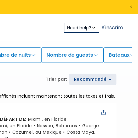
S'inscrire
Need help?
bre de nuits
Nombre de guests
Bateaux
Trier par
:
Recommandé
 affichés incluent maintenant toutes les taxes et frais.
L
 DÉPART DE
:
Miami, en Floride
ami, en Floride
Nassau, Bahamas
George
man
Cozumel, au Mexique
Costa Maya,