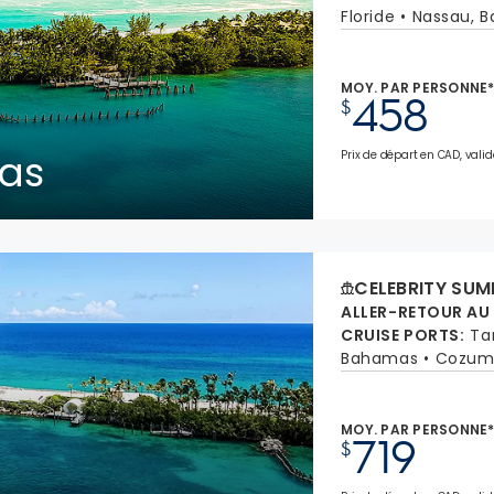
Floride
Nassau, 
MOY. PAR PERSONNE
458
$
as
Prix de départ en CAD, valid
CELEBRITY SUM
ALLER-RETOUR AU
CRUISE PORTS
:
Ta
Bahamas
Cozume
MOY. PAR PERSONNE
719
$