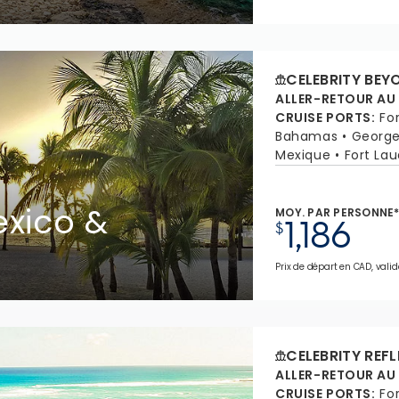
CELEBRITY BEY
ALLER-RETOUR AU
CRUISE PORTS
:
Fo
Bahamas
Georg
Mexique
Fort Lau
xico &
MOY. PAR PERSONNE
1,186
$
Prix de départ en CAD, valide
CELEBRITY REF
ALLER-RETOUR AU
CRUISE PORTS
:
Fo