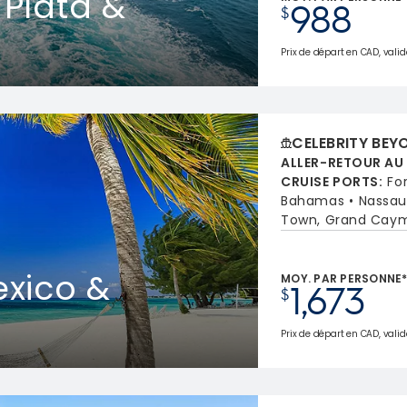
 Plata &
988
$
Prix de départ en CAD, valid
CELEBRITY BEY
ALLER-RETOUR AU
CRUISE PORTS
:
Fo
Bahamas
Nassau
Town, Grand Cay
xico &
MOY. PAR PERSONNE
1,673
$
Prix de départ en CAD, valid