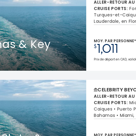
ALLER-RETOUR AU
CRUISE PORTS
:
Fo
Turques-et-Caïqu
Lauderdale, en Flo
as & Key
MOY. PAR PERSONNE
1,011
$
Prix de départ en CAD, valid
CELEBRITY BEY
ALLER-RETOUR AU
CRUISE PORTS
:
Mi
Caïques
Puerto P
Bahamas
Miami, 
MOY. PAR PERSONNE