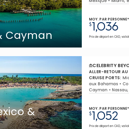
Mexique
Miami, e
MOY. PAR PERSONNE
1,036
$
 & Cayman
Prix de départ en CAD, valid
CELEBRITY BEY
ALLER-RETOUR AU
CRUISE PORTS
:
Mi
aux Bahamas
Co
Cayman
Nassau
xico &
MOY. PAR PERSONNE
1,052
$
Prix de départ en CAD, valid