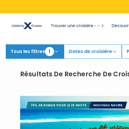
View All Cruises | Find the Best Cruises for 2026 & 2027
Trouver une croisière
Découvre
Tous les filtres
1
Dates de croisière
Résultats De Recherche De Croi
75% DE RABAIS POUR LE 2E INVITÉ
NOUVEAU NAVIRE