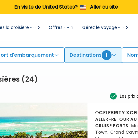
En visite de United States?
Aller au site
z la croisière
Offres
Gérez le voyage
Port d'embarquement
Destinations
1
Nom
sières
(
24
)
Les prix
CELEBRITY XCE
ALLER-RETOUR AU
CRUISE PORTS
:
Mi
Town, Grand Cay