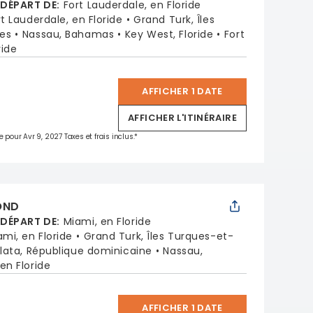
 DÉPART DE
:
Fort Lauderdale, en Floride
rt Lauderdale, en Floride
Grand Turk, Îles
es
Nassau, Bahamas
Key West, Floride
Fort
ride
AFFICHER 1 DATE
*
AFFICHER L'ITINÉRAIRE
e pour Avr 9, 2027 Taxes et frais inclus.*
OND
 DÉPART DE
:
Miami, en Floride
ami, en Floride
Grand Turk, Îles Turques-et-
lata, République dominicaine
Nassau,
en Floride
AFFICHER 1 DATE
*