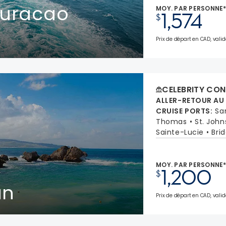
Curacao
MOY. PAR PERSONNE
1,574
$
Prix de départ en CAD, valid
CELEBRITY CON
ALLER-RETOUR AU
CRUISE PORTS
:
Sa
Thomas
St. John
Sainte-Lucie
Bri
MOY. PAR PERSONNE
1,200
$
an
Prix de départ en CAD, valid