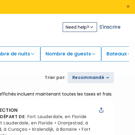
S'inscrire
Need help?
bre de nuits
Nombre de guests
Bateaux
Trier par
:
Recommandé
 affichés incluent maintenant toutes les taxes et frais.
LECTION
 DÉPART DE
:
Fort Lauderdale, en Floride
rt Lauderdale, en Floride
Oranjestad, à
d, à Curaçao
Kralendijk, à Bonaire
Fort