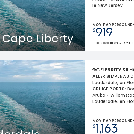
le New Jersey
MOY. PAR PERSONNE
919
$
 Cape Liberty
Prix de départ en CAD, valid
CELEBRITY SIL
ALLER SIMPLE AU 
Lauderdale, en Flo
CRUISE PORTS
:
Bo
Aruba
Willemsta
Lauderdale, en Flo
MOY. PAR PERSONNE
1,163
$