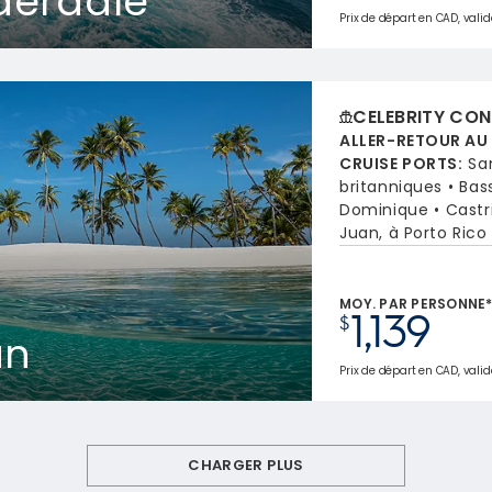
derdale
Prix de départ en CAD, valide
CELEBRITY CON
ALLER-RETOUR AU
CRUISE PORTS
:
Sa
britanniques
Bas
Dominique
Castr
Juan, à Porto Rico
MOY. PAR PERSONNE
1,139
$
an
Prix de départ en CAD, valid
CHARGER PLUS