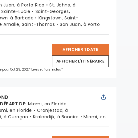
n Juan, à Porto Rico
St. Johns, à
, Sainte-Lucie
Saint-Georges,
own, à Barbade
Kingstown, Saint-
e Amalie, Saint-Thomas
San Juan, à Porto
AFFICHER 1 DATE
*
AFFICHER L'ITINÉRAIRE
e pour Oct 29, 2027 Taxes et frais inclus.*
OND
 DÉPART DE
:
Miami, en Floride
ami, en Floride
Oranjestad, à
d, à Curaçao
Kralendijk, à Bonaire
Miami, en