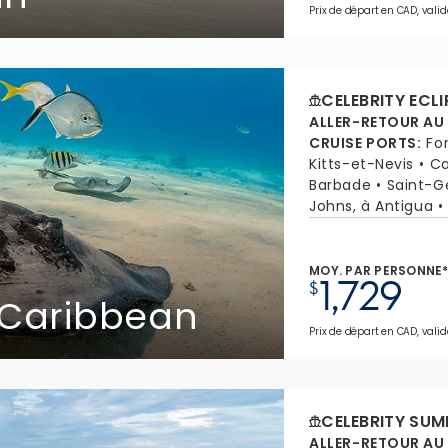
Prix de départ en CAD, valid
CELEBRITY ECLI
ALLER-RETOUR AU
CRUISE PORTS
:
Fo
Kitts-et-Nevis
Ca
Barbade
Saint-G
Johns, à Antigua
MOY. PAR PERSONNE
1,729
$
 Caribbean
Prix de départ en CAD, valid
CELEBRITY SUM
ALLER-RETOUR AU