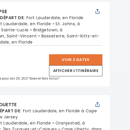
PSE
 DÉPART DE
:
Fort Lauderdale, en Floride
rt Lauderdale, en Floride
St. Johns, à
, Sainte-Lucie
Bridgetown, à
wn, Saint-Vincent
Basseterre, Saint-Kitts-et-
dale, en Floride
VOIR 2 DATES
*
AFFICHER L'ITINÉRAIRE
e pour Jan 29, 2027 Taxes et frais inclus.*
HOUETTE
DÉPART DE
:
Fort Lauderdale, en Floride à Cape
ew Jersey
rt Lauderdale, en Floride
Oranjestad, à
, Îles Turques-et-Caïques
Cape Liberty, dans