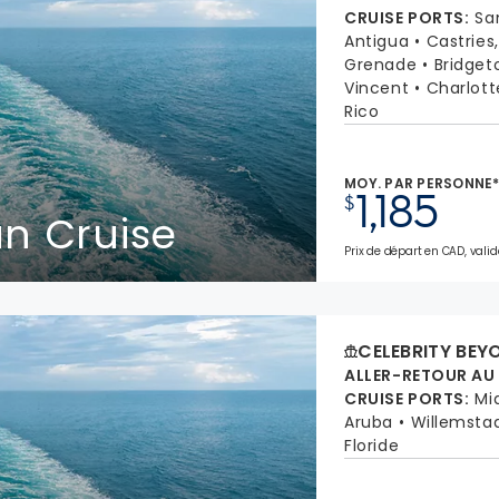
CRUISE PORTS
:
Sa
Antigua
Castries
Grenade
Bridget
Vincent
Charlott
Rico
MOY. PAR PERSONNE
1,185
$
n Cruise
Prix de départ en CAD, valid
CELEBRITY BEY
ALLER-RETOUR AU
CRUISE PORTS
:
Mi
Aruba
Willemsta
Floride