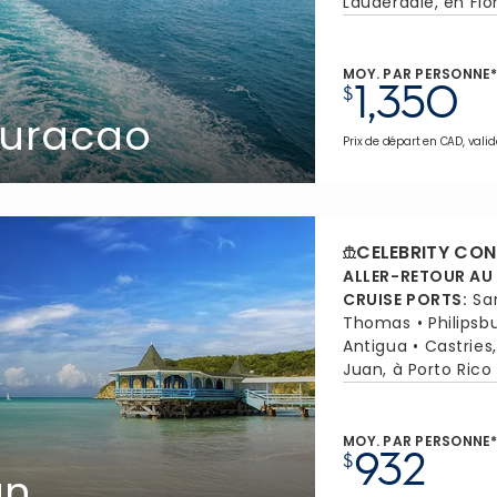
Lauderdale, en Flo
MOY. PAR PERSONNE
1,350
$
Curacao
Prix de départ en CAD, valid
CELEBRITY CON
ALLER-RETOUR AU
CRUISE PORTS
:
Sa
Thomas
Philipsb
Antigua
Castries
Juan, à Porto Rico
MOY. PAR PERSONNE
932
$
an