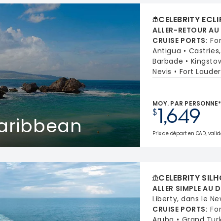
CELEBRITY ECLI
ALLER-RETOUR AU
CRUISE PORTS
:
Fo
Antigua
Castries
Barbade
Kingsto
Nevis
Fort Lauder
MOY. PAR PERSONNE
1,649
$
Caribbean
Prix de départ en CAD, valid
CELEBRITY SIL
ALLER SIMPLE AU 
Liberty, dans le N
CRUISE PORTS
:
Fo
Aruba
Grand Turk