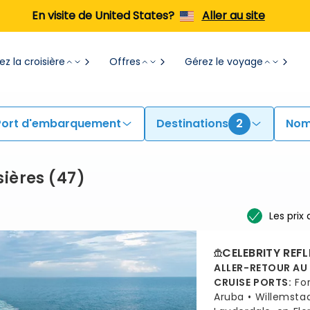
En visite de United States?
Aller au site
z la croisière
Offres
Gérez le voyage
Port d'embarquement
Destinations
2
Nom
sières
(
47
)
Les prix
CELEBRITY REF
ALLER-RETOUR AU
CRUISE PORTS
:
Fo
Aruba
Willemsta