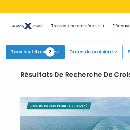
View All Cruises | Find the Best Cruises for 2026 & 2027
Trouver une croisière
Découvre
Tous les filtres
2
Dates de croisière
Résultats De Recherche De Croi
75% DE RABAIS POUR LE 2E INVITÉ