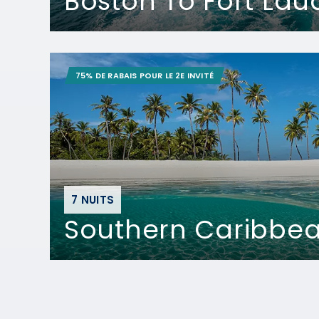
Boston To Fort Lau
75% DE RABAIS POUR LE 2E INVITÉ
7 NUITS
Southern Caribbe