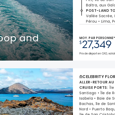
Baltra, aux Ga
POST-LAND T
Vallée Sacrée,
Pérou
Lima, 
Loop and
MOY. PAR PERSONNE
27,349
$
Prix de départ en CAD, valid
CELEBRITY FLO
ALLER-RETOUR AU
CRUISE PORTS
:
Îl
Santiago
Île de 
Isabela
Baie de S
Bachas, île de San
Nord
Puerto Baqu
île de San Cristoba