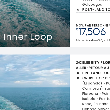
Galapagos
POST-LAND T
MOY. PAR PERSONNE
17,506
$
 Inner Loop
Prix de départ en CAD, valide
CELEBRITY FLO
ALLER-RETOUR AU
PRE-LAND TOU
CRUISE PORTS
:
(Espanola)
P
Cormoran), sur 
Floreana
Poin
Isabela
Point
Roca, île Isabe
Daphne Mayor