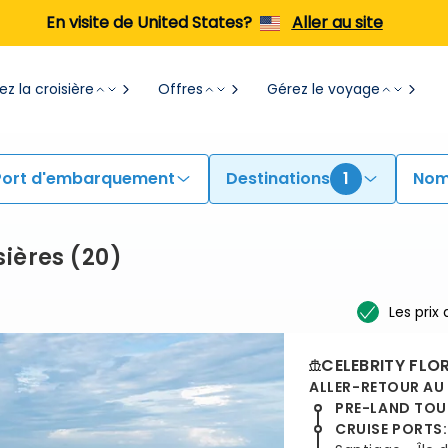
En visite de United States?
Aller au site
z la croisière
Offres
Gérez le voyage
Port d'embarquement
Destinations
1
Nom
sières
(
20
)
Les prix
CELEBRITY FLO
ALLER-RETOUR AU
PRE-LAND TOU
CRUISE PORTS
: