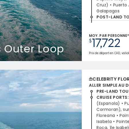
Cruz)
Puerto 
Galapagos
POST-LAND T
MOY. PAR PERSONNE
17,722
$
 Outer Loop
Prix de départ en CAD, valide
CELEBRITY FLO
ALLER SIMPLE AU 
PRE-LAND TOU
CRUISE PORTS
:
(Espanola)
P
Cormoran), sur 
Floreana
Poin
Isabela
Point
Roca, île Isabe