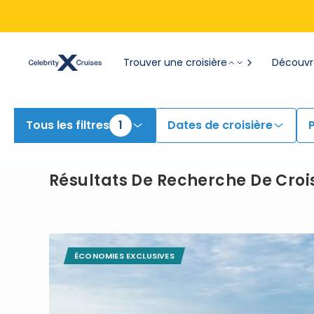
View All Cruises | Find the Best Cruises for 2026 & 2027
Trouver une croisière
Découvre
Tous les filtres
1
Dates de croisière
Résultats De Recherche De Croi
ÉCONOMIES EXCLUSIVES