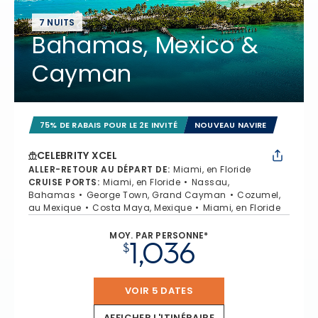
7 NUITS
Bahamas, Mexico &
Cayman
75% DE RABAIS POUR LE 2E INVITÉ
NOUVEAU NAVIRE
CELEBRITY XCEL
ALLER-RETOUR AU DÉPART DE
:
Miami, en Floride
CRUISE PORTS
:
Miami, en Floride
Nassau,
Bahamas
George Town, Grand Cayman
Cozumel,
au Mexique
Costa Maya, Mexique
Miami, en Floride
MOY. PAR PERSONNE*
1,036
$
VOIR 5 DATES
AFFICHER L'ITINÉRAIRE