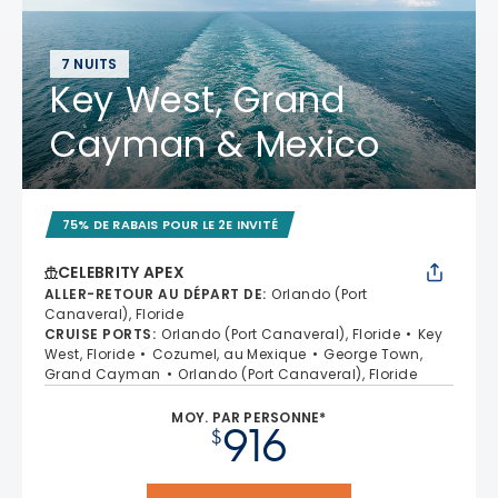
7 NUITS
Key West, Grand
Cayman & Mexico
75% DE RABAIS POUR LE 2E INVITÉ
CELEBRITY APEX
ALLER-RETOUR AU DÉPART DE
:
Orlando (Port
Canaveral), Floride
CRUISE PORTS
:
Orlando (Port Canaveral), Floride
Key
West, Floride
Cozumel, au Mexique
George Town,
Grand Cayman
Orlando (Port Canaveral), Floride
MOY. PAR PERSONNE*
916
$