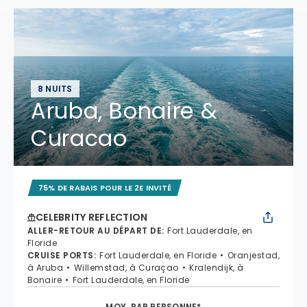
8 NUITS
Aruba, Bonaire &
Curacao
75% DE RABAIS POUR LE 2E INVITÉ
CELEBRITY REFLECTION
ALLER-RETOUR AU DÉPART DE
:
Fort Lauderdale, en
Floride
CRUISE PORTS
:
Fort Lauderdale, en Floride
Oranjestad,
à Aruba
Willemstad, à Curaçao
Kralendijk, à
Bonaire
Fort Lauderdale, en Floride
MOY. PAR PERSONNE*