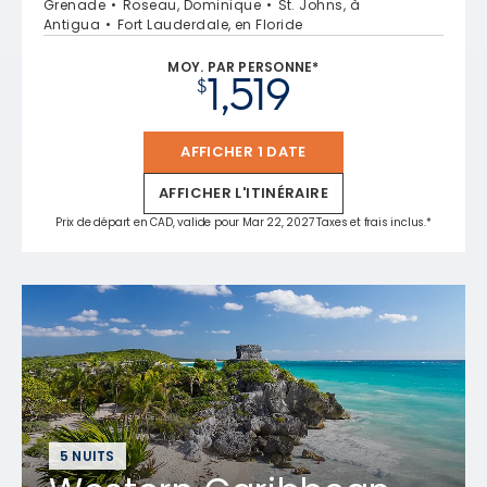
Grenade
Roseau, Dominique
St. Johns, à
Antigua
Fort Lauderdale, en Floride
MOY. PAR PERSONNE*
1,519
$
AFFICHER 1 DATE
AFFICHER L'ITINÉRAIRE
Prix de départ en CAD, valide pour Mar 22, 2027 Taxes et frais inclus.*
5 NUITS