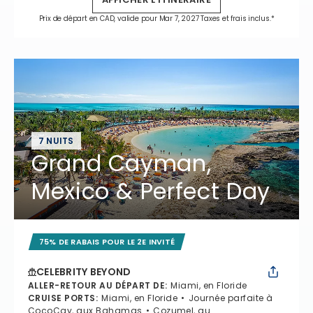
Prix de départ en CAD, valide pour Mar 7, 2027 Taxes et frais inclus.*
7 NUITS
Grand Cayman,
Mexico & Perfect Day
75% DE RABAIS POUR LE 2E INVITÉ
CELEBRITY BEYOND
ALLER-RETOUR AU DÉPART DE
:
Miami, en Floride
CRUISE PORTS
:
Miami, en Floride
Journée parfaite à
CocoCay, aux Bahamas
Cozumel, au