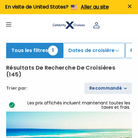
iew All Cruises | Find the Best Cruises for 2026 & 2027
En visite de United States?
Aller au site
Tous les filtres
1
Dates de croisière
Po
Résultats De Recherche De Croisières
(
145
)
Trier par
:
Recommandé
Les prix affichés incluent maintenant toutes les
taxes et frais.