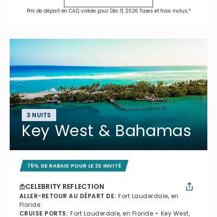
Prix de départ en CAD, valide pour Déc 11, 2026 Taxes et frais inclus.*
3 NUITS
Key West & Bahamas
75% DE RABAIS POUR LE 2E INVITÉ
CELEBRITY REFLECTION
ALLER-RETOUR AU DÉPART DE
:
Fort Lauderdale, en
Floride
CRUISE PORTS
:
Fort Lauderdale, en Floride
Key West,