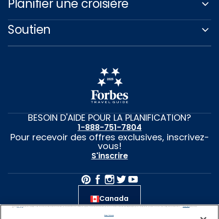
Planifier une croisière
Soutien
BESOIN D'AIDE POUR LA PLANIFICATION?
1-888-751-7804
Pour recevoir des offres exclusives, inscrivez-
vous!
S'inscrire
Canada
We use cookies, pixel tags and other technologies to collect information you provide as well as information about your interactions with our site to enhance user experience. We also share information about your use of our site with our social media, advertising and analytics partners. By using this site, you consent to our use of these tracking tools in accordance with our
Privacy Notice
and you accept our
Terms of Use.
© 2026 Travel + Leisure(MD) est une marque de
Manage Preferences