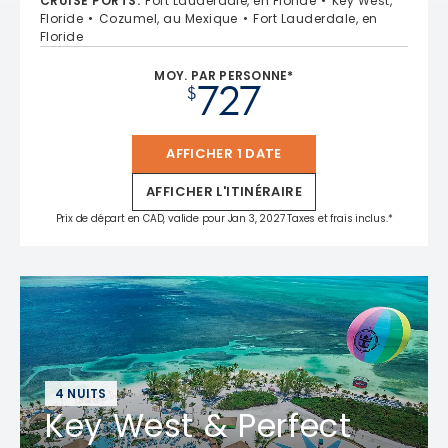
CRUISE PORTS
:
Fort Lauderdale, en Floride
Key West,
Floride
Cozumel, au Mexique
Fort Lauderdale, en
Floride
MOY. PAR PERSONNE*
727
$
AFFICHER 1 DATE
AFFICHER L'ITINÉRAIRE
Prix de départ en CAD, valide pour Jan 3, 2027 Taxes et frais inclus.*
4 NUITS
Key West & Perfect