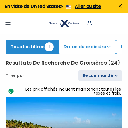
echercher des croisières 2 to 5 Night | Rechercher des croisières pour 2026 et 2027
En visite de United States?
Aller au site
Tous les filtres
1
Dates de croisière
Po
Résultats De Recherche De Croisières
(
24
)
Trier par
:
Recommandé
Les prix affichés incluent maintenant toutes les
taxes et frais.