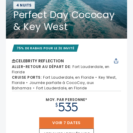
4 NUITS
Perfect Day Cococay
& Key West
75% DE RABAIS POUR LE 2E INVITÉ
CELEBRITY REFLECTION
ALLER-RETOUR AU DÉPART DE
:
Fort Lauderdale, en
Floride
CRUISE PORTS
:
Fort Lauderdale, en Floride
Key West,
Floride
Journée parfaite à CocoCay, aux
Bahamas
Fort Lauderdale, en Floride
MOY. PAR PERSONNE*
535
$
VOIR 7 DATES