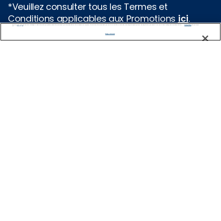
*Veuillez consulter tous les Termes et
Conditions applicables aux Promotions
ici
.
We use cookies, pixel tags and other technologies to collect information you provide as well as information about your interactions with our site to enhance user experience. We also share information about your use of our site with our social media, advertising and analytics partners. By using this site, you consent to our use of these tracking tools in accordance with our
Privacy Notice
and you accept our
Terms of Use.
Manage Preferences
Types de croisières
Croisières populaires
Croisières 2025
Croisières 2026
Planifier une croisière
Soutien
BESOIN D'AIDE POUR LA PLANIFICATION?