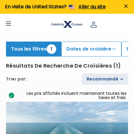
echercher des croisières Bermudes | Rechercher des croisières pour 2026 et 2027
En visite de United States?
Aller au site
Tous les filtres
1
Dates de croisière
Po
Résultats De Recherche De Croisières
(
1
)
Trier par
:
Recommandé
Les prix affichés incluent maintenant toutes les
taxes et frais.