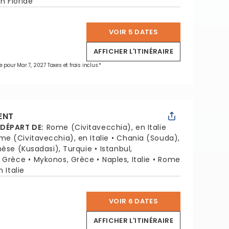
n Floride
VOIR 5 DATES
*
AFFICHER L'ITINÉRAIRE
e pour Mar 7, 2027 Taxes et frais inclus.*
ENT
 DÉPART DE
:
Rome (Civitavecchia), en Italie
me (Civitavecchia), en Italie
Chania (Souda),
hèse (Kusadasi), Turquie
Istanbul,
, Grèce
Mykonos, Grèce
Naples, Italie
Rome
 Italie
VOIR 6 DATES
*
AFFICHER L'ITINÉRAIRE