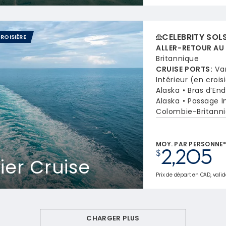
CELEBRITY SOL
ROISIÈRE
ALLER-RETOUR AU
Britannique
CRUISE PORTS
:
Va
Intérieur (en crois
Alaska
Bras d’End
Alaska
Passage In
Colombie-Britann
MOY. PAR PERSONNE
2,205
$
er Cruise
Prix de départ en CAD, valid
CHARGER PLUS