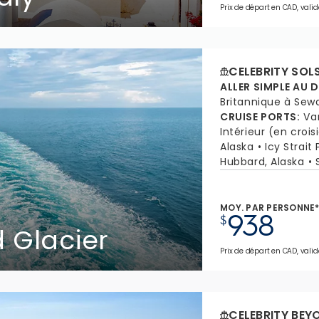
Prix de départ en CAD, valid
CELEBRITY SOL
ALLER SIMPLE AU 
Britannique à Sewa
CRUISE PORTS
:
Va
Intérieur (en crois
Alaska
Icy Strait 
Hubbard, Alaska
MOY. PAR PERSONNE
938
$
 Glacier
Prix de départ en CAD, valid
CELEBRITY BEY