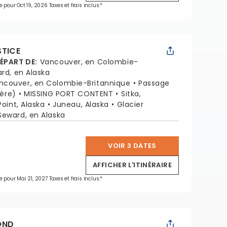
e pour Oct 19, 2026 Taxes et frais inclus.*
STICE
DÉPART DE
:
Vancouver, en Colombie-
rd, en Alaska
ncouver, en Colombie-Britannique
Passage
ière)
MISSING PORT CONTENT
Sitka,
Point, Alaska
Juneau, Alaska
Glacier
Seward, en Alaska
VOIR 3 DATES
*
AFFICHER L'ITINÉRAIRE
e pour Mai 21, 2027 Taxes et frais inclus.*
OND