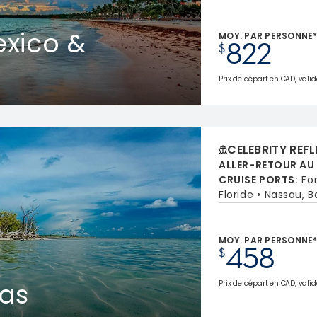
xico &
MOY. PAR PERSONNE
822
$
Prix de départ en CAD, valid
CELEBRITY REF
ALLER-RETOUR AU
CRUISE PORTS
:
Fo
Floride
Nassau, 
MOY. PAR PERSONNE
458
$
as
Prix de départ en CAD, valid