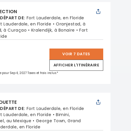
LECTION
 DÉPART DE
:
Fort Lauderdale, en Floride
rt Lauderdale, en Floride
Oranjestad, à
d, à Curaçao
Kralendijk, à Bonaire
Fort
ride
VOIR 7 DATES
*
AFFICHER L'ITINÉRAIRE
e pour Sep 4, 2027 Taxes et frais inclus.*
HOUETTE
 DÉPART DE
:
Fort Lauderdale, en Floride
rt Lauderdale, en Floride
Bimini,
l, au Mexique
George Town, Grand
derdale, en Floride