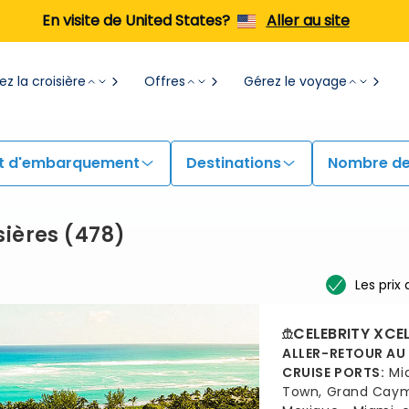
En visite de United States?
Aller au site
z la croisière
Offres
Gérez le voyage
t d'embarquement
Destinations
Nombre de
sières
(
478
)
Les prix
CELEBRITY XCE
ALLER-RETOUR AU
CRUISE PORTS
:
Mi
Town, Grand Cay