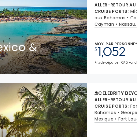
ALLER-RETOUR AU
CRUISE PORTS
:
Mi
aux Bahamas
Co
Cayman
Nassau
xico &
MOY. PAR PERSONNE
1,052
$
Prix de départ en CAD, valid
CELEBRITY BEY
ALLER-RETOUR AU
CRUISE PORTS
:
Fo
Bahamas
Georg
Mexique
Fort Lau