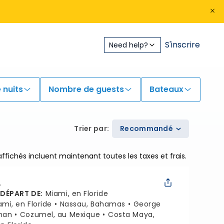
S'inscrire
Need help?
 nuits
Nombre de guests
Bateaux
Trier par
:
Recommandé
 affichés incluent maintenant toutes les taxes et frais.
L
 DÉPART DE
:
Miami, en Floride
ami, en Floride
Nassau, Bahamas
George
man
Cozumel, au Mexique
Costa Maya,