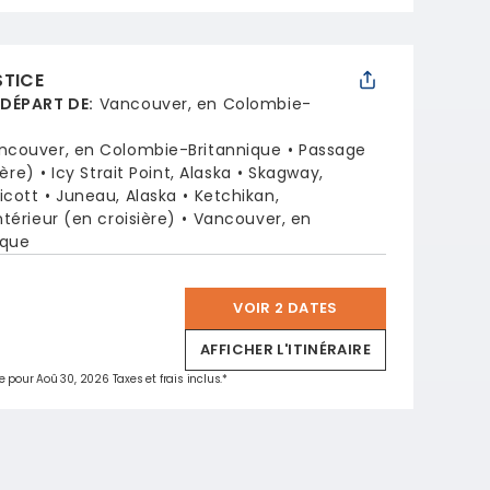
STICE
 DÉPART DE
:
Vancouver, en Colombie-
ncouver, en Colombie-Britannique
Passage
ière)
Icy Strait Point, Alaska
Skagway,
icott
Juneau, Alaska
Ketchikan,
térieur (en croisière)
Vancouver, en
ique
VOIR 2 DATES
*
AFFICHER L'ITINÉRAIRE
e pour Aoû 30, 2026 Taxes et frais inclus.*