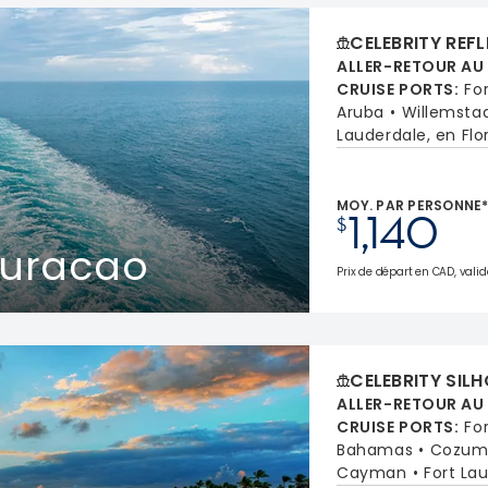
CELEBRITY REF
ALLER-RETOUR AU
CRUISE PORTS
:
Fo
Aruba
Willemsta
Lauderdale, en Flo
MOY. PAR PERSONNE
1,140
$
Curacao
Prix de départ en CAD, valid
CELEBRITY SIL
ALLER-RETOUR AU
CRUISE PORTS
:
Fo
Bahamas
Cozume
Cayman
Fort Lau