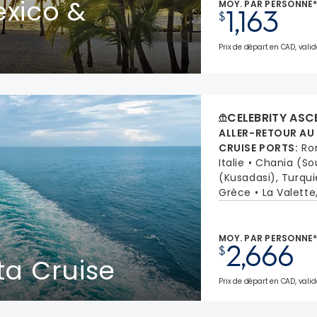
xico &
MOY. PAR PERSONNE
1,163
$
Prix de départ en CAD, valid
CELEBRITY ASC
ALLER-RETOUR AU
CRUISE PORTS
:
Ro
Italie
Chania (Sou
(Kusadasi), Turqui
Grèce
La Valette
MOY. PAR PERSONNE
2,666
$
ta Cruise
Prix de départ en CAD, valid