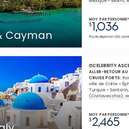
Mexique
Miami, e
MOY. PAR PERSONNE
1,036
$
 & Cayman
Prix de départ en CAD, valid
CELEBRITY ASC
ALLER-RETOUR AU
CRUISE PORTS
:
Ro
ville de Crète
Ép
Turquie
Santorin
(Civitavecchia), en
MOY. PAR PERSONNE
2,465
$
aly