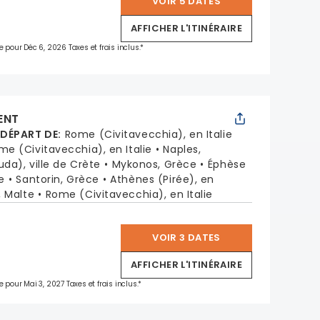
VOIR 5 DATES
*
AFFICHER L'ITINÉRAIRE
e pour Déc 6, 2026 Taxes et frais inclus.*
ENT
 DÉPART DE
:
Rome (Civitavecchia), en Italie
me (Civitavecchia), en Italie
Naples,
da), ville de Crète
Mykonos, Grèce
Éphèse
e
Santorin, Grèce
Athènes (Pirée), en
, Malte
Rome (Civitavecchia), en Italie
VOIR 3 DATES
*
AFFICHER L'ITINÉRAIRE
e pour Mai 3, 2027 Taxes et frais inclus.*